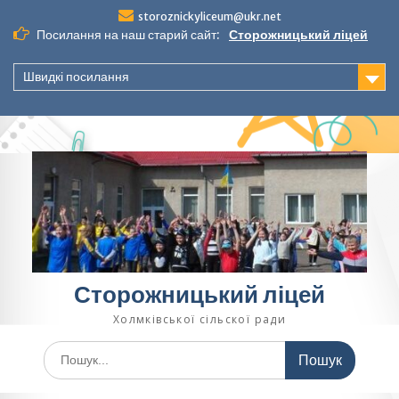
Перейти
storoznickyliceum@ukr.net
до
Посилання на наш старий сайт:
Сторожницький ліцей
вмісту
Швидкі посилання
Сторожницький ліцей
Холмківської сільскої ради
Шукати: