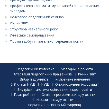
Профілактика травматизму та запобігання нещасним
випадкам
Психолого-педагогічний семінар
Річний звіт
Структура навчального року
Учнівське самоврядування
Форми здобуття загальної середньої освіти
Педагогічний колектив
Методична робота
Атестація педагогічних працівників
Річний звіт
Вибір підручників
Інклюзивне навчання
5-8 класи НУШ
НУШ
Оприлюднення інформації
Внутрішня система оцінювання якості освіти
План роботи
Освітні програми закладу освіти
Накази закладу освіти
Нормативно-правовий супровід: