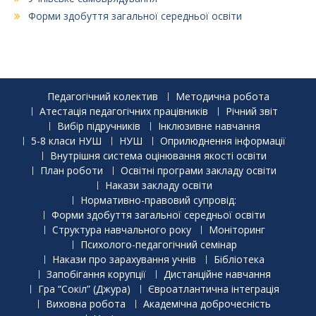
Форми здобуття загальної середньої освіти
Педагогічний колектив
Методична робота
Атестація педагогічних працівників
Річний звіт
Вибір підручників
Інклюзивне навчання
5-8 класи НУШ
НУШ
Оприлюднення інформації
Внутрішня система оцінювання якості освіти
План роботи
Освітні програми закладу освіти
Накази закладу освіти
Нормативно-правовий супровід:
Форми здобуття загальної середньої освіти
Структура навчального року
Моніторинг
Психолого-педагогічний семінар
Накази про зарахування учнів
Бібліотека
Запобігання корупції
Дистанційне навчання
Гра “Сокіл” (Джура)
Євроатлантична інтеграція
Виховна робота
Академічна доброчесність