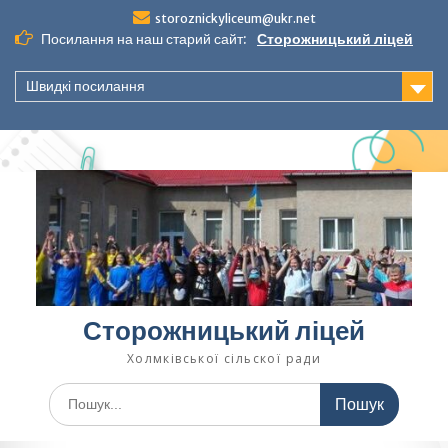
Перейти
storoznickyliceum@ukr.net
до
Посилання на наш старий сайт:
Сторожницький ліцей
вмісту
Швидкі посилання
Сторожницький ліцей
Холмківської сільскої ради
Шукати: