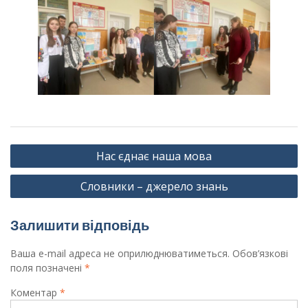
Навігація
Нас єднає наша мова
записів
Словники – джерело знань
Залишити відповідь
Ваша e-mail адреса не оприлюднюватиметься.
Обов’язкові
поля позначені
*
Коментар
*