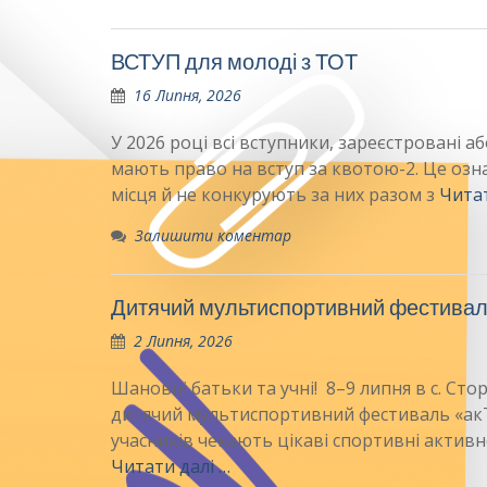
ВСТУП для молоді з ТОТ
16 Липня, 2026
У 2026 році всі вступники, зареєстровані а
мають право на вступ за квотою-2. Це озн
місця й не конкурують за них разом з
Читат
Залишити коментар
Дитячий мультиспортивний фестива
2 Липня, 2026
Шановні батьки та учні! 8–9 липня в с. Ст
дитячий мультиспортивний фестиваль «акТИвн
учасників чекають цікаві спортивні активн
Читати далі …