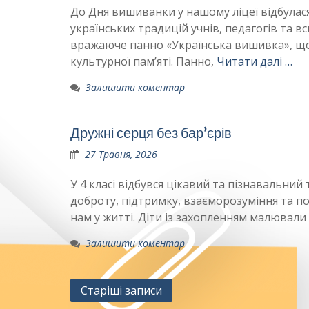
До Дня вишиванки у нашому ліцеї відбулася
українських традицій учнів, педагогів та в
вражаюче панно «Українська вишивка», що 
культурної пам’яті. Панно,
Читати далі …
Залишити коментар
Дружні серця без бар’єрів
27 Травня, 2026
У 4 класі відбувся цікавий та пізнавальний 
доброту, підтримку, взаєморозуміння та по
нам у житті. Діти із захопленням малювали
Залишити коментар
Навігація
Старіші записи
за