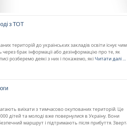
оді з ТОТ
них територій до українських закладів освіти існує чи
 через брак інформації або дезінформацію про те, як
исі розберемо деякі з них і покажемо, які
Читати далі …
моги
омагають виїхати з тимчасово окупованих територій. Це
000 дітей та молоді вже повернулися в Україну. Вони
безпечний маршрут і підтримають після прибуття. Звер