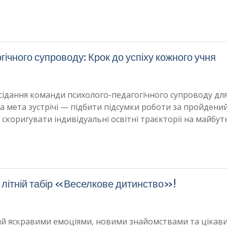
ічного супроводу: Крок до успіху кожного учня
сідання команди психолого-педагогічного супроводу для
а мета зустрічі — підбити підсумки роботи за пройдени
 скоригувати індивідуальні освітні траєкторії на майбутн
 літній табір «Веселкове дитинство»!
ий яскравими емоціями, новими знайомствами та цікав