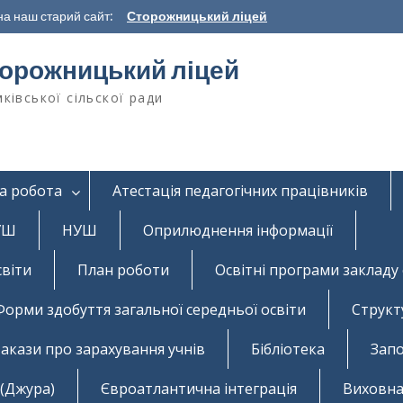
а наш старий сайт:
Сторожницький ліцей
орожницький ліцей
ківської сільскої ради
а робота
Атестація педагогічних працівників
НУШ
НУШ
Оприлюднення інформації
світи
План роботи
Освітні програми закладу 
Форми здобуття загальної середньої освіти
Структ
акази про зарахування учнів
Бібліотека
Запо
 (Джура)
Євроатлантична інтеграція
Виховна