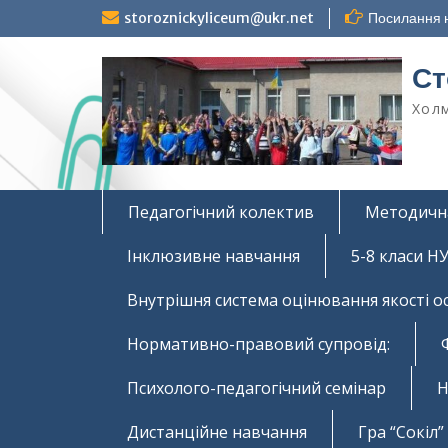
Перейти
storoznickyliceum@ukr.net
Посилання н
до
вмісту
Ст
Холм
Педагогічний колектив
Методичн
Інклюзивне навчання
5-8 класи 
Внутрішня система оцінювання якості о
Нормативно-правовий супровід:
Психолого-педагогічний семінар
Н
Дистанційне навчання
Гра “Сокіл”