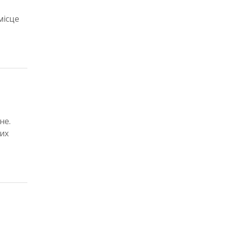
місце
не.
вих