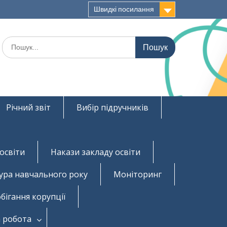
Швидкі посилання
Шукати:
Річний звіт
Вибір підручників
освіти
Накази закладу освіти
ура навчального року
Моніторинг
бігання корупції
 робота