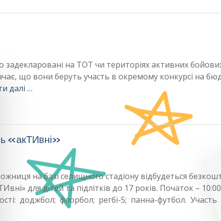
бо задекларовані на ТОТ чи територіях активних бойових
ачає, що вони беруть участь в окремому конкурсі на бю
и далі …
ль «акТИвні»
орожниця на базі селищного стадіону відбудеться безко
і» для дітей та підлітків до 17 років. Початок – 10:00
ості: доджбол; флорбол; регбі-5; панна-футбол. Участь