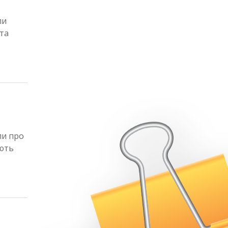
ли
та
ли про
ають