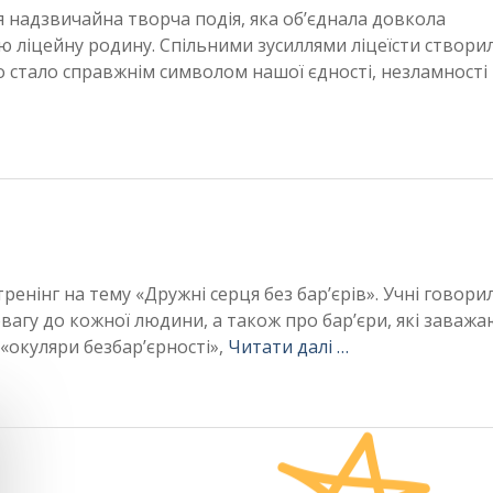
 надзвичайна творча подія, яка об’єднала довкола
сю ліцейну родину. Спільними зусиллями ліцеїсти створи
стало справжнім символом нашої єдності, незламності 
тренінг на тему «Дружні серця без бар’єрів». Учні говори
вагу до кожної людини, а також про бар’єри, які заваж
 «окуляри безбар’єрності»,
Читати далі …