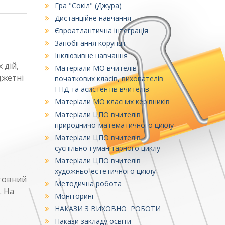
Гра "Сокіл" (Джура)
Дистанційне навчання
Євроатлантична інтеграція
Запобігання корупції
Інклюзивне навчання
 дій,
Матеріали МО вчителів
джетні
початкових класів, вихователів
ГПД та асистентів вчителів
Матеріали МО класних керівників
Матеріали ЦПО вчителів
природничо-математичного циклу
Матеріали ЦПО вчителів
суспільно-гуманітарного циклу
Матеріали ЦПО вчителів
художньо-естетичного циклу
штовний
Методична робота
. На
Моніторинг
НАКАЗИ З ВИХОВНОЇ РОБОТИ
Накази закладу освіти