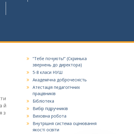
“Тебе почують!” (Скринька
звернень до директора)
5-8 класи НУШ
Академічна доброчесність
Атестація педагогічних
працівників
сти
Бібліотека
а й
Вибір підручників
я з
Виховна робота
Внутрішня система оцінювання
якості освіти