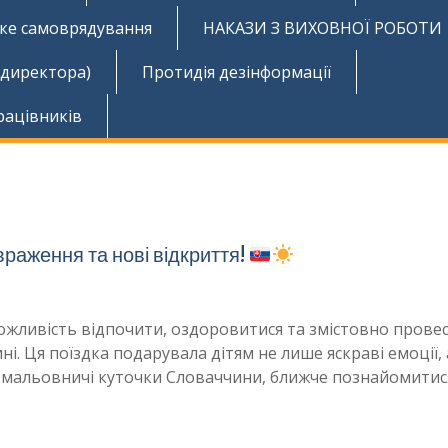
ьке самоврядування
НАКАЗИ З ВИХОВНОЇ РОБОТИ
 директора)
Протидія дезінформації
рацівників
 враження та нові відкриття!
ожливість відпочити, оздоровитися та змістовно прове
ні. Ця поїздка подарувала дітям не лише яскраві емоції, 
 мальовничі куточки Словаччини, ближче познайомитис