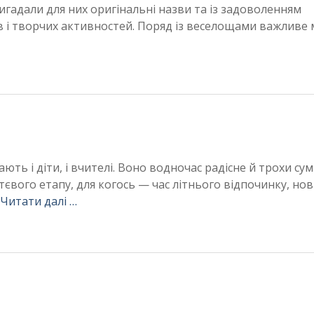
вигадали для них оригінальні назви та із задоволенням
ів і творчих активностей. Поряд із веселощами важливе 
ють і діти, і вчителі. Воно водночас радісне й трохи сум
євого етапу, для когось — час літнього відпочинку, но
Читати далі …