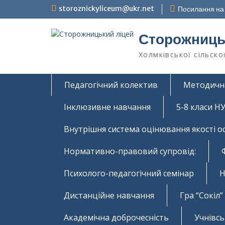
Перейти
storoznickyliceum@ukr.net
Посилання на 
до
вмісту
Сторожниць
Холмківської сільско
Педагогічний колектив
Методичн
Інклюзивне навчання
5-8 класи 
Внутрішня система оцінювання якості о
Нормативно-правовий супровід:
Психолого-педагогічний семінар
Н
Дистанційне навчання
Гра “Сокіл”
Академічна доброчесність
Учнівс