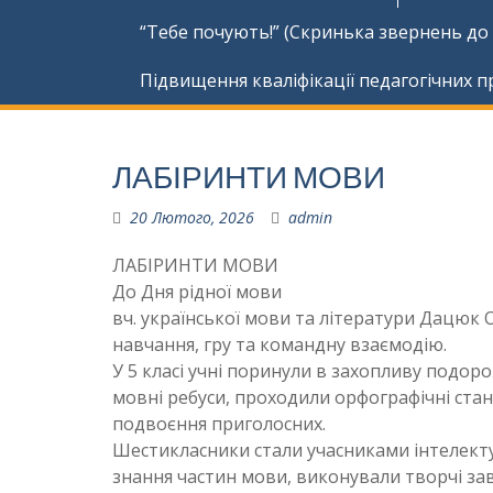
“Тебе почують!” (Скринька звернень до
Підвищення кваліфікації педагогічних п
ЛАБІРИНТИ МОВИ
20 Лютого, 2026
admin
ЛАБІРИНТИ МОВИ
До Дня рідної мови
вч. української мови та літератури Дацюк О
навчання, гру та командну взаємодію.
У 5 класі учні поринули в захопливу подор
мовні ребуси, проходили орфографічні станц
подвоєння приголосних.
Шестикласники стали учасниками інтелект
знання частин мови, виконували творчі з