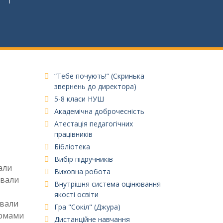
“Тебе почують!” (Скринька
звернень до директора)
5-8 класи НУШ
Академічна доброчесність
Атестація педагогічних
працівників
Бібліотека
Вибір підручників
али
Виховна робота
ювали
Внутрішня система оцінювання
якості освіти
ували
Гра "Сокіл" (Джура)
ормами
Дистанційне навчання