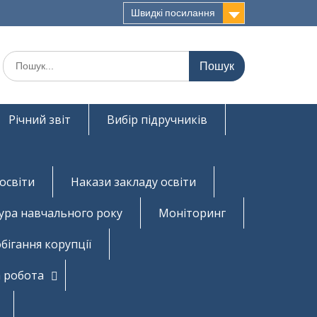
Швидкі посилання
Шукати:
Річний звіт
Вибір підручників
освіти
Накази закладу освіти
ура навчального року
Моніторинг
бігання корупції
 робота