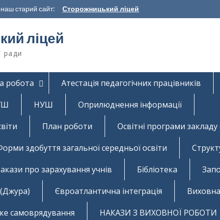
наш старий сайт:
Сторожницький ліцей
кий ліцей
ї ради
а робота
Атестація педагогічних працівників
НУШ
НУШ
Оприлюднення інформації
світи
План роботи
Освітні програми закладу 
Форми здобуття загальної середньої освіти
Структ
акази про зарахування учнів
Бібліотека
Запо
 (Джура)
Євроатлантична інтеграція
Виховна
ьке самоврядування
НАКАЗИ З ВИХОВНОЇ РОБОТИ