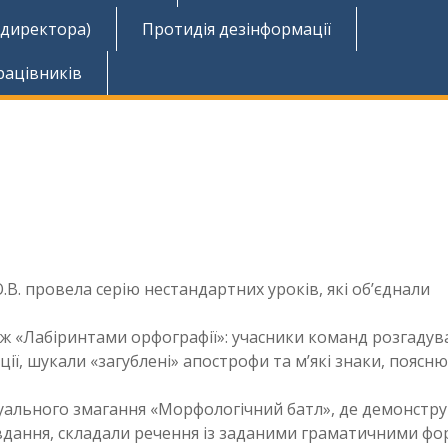
 директора)
Протидія дезінформації
рацівників
.В. провела серію нестандартних уроків, які об’єднали
ож «Лабіринтами орфографії»: учасники команд розгадув
ії, шукали «загублені» апострофи та м’які знаки, поясн
уального змагання «Морфологічний батл», де демонстр
авдання, складали речення із заданими граматичними ф