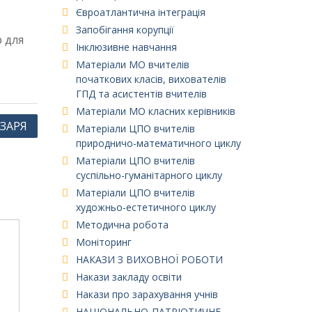
Євроатлантична інтеграція
Запобігання корупції
р для
Інклюзивне навчання
Матеріали МО вчителів
початкових класів, вихователів
ГПД та асистентів вчителів
Матеріали МО класних керівників
ЗАРЯ
Матеріали ЦПО вчителів
природничо-математичного циклу
Матеріали ЦПО вчителів
суспільно-гуманітарного циклу
Матеріали ЦПО вчителів
художньо-естетичного циклу
Методична робота
Моніторинг
НАКАЗИ З ВИХОВНОЇ РОБОТИ
Накази закладу освіти
Накази про зарахування учнів
НАЦІОНАЛЬНО-ПАТРІОТИЧНЕ