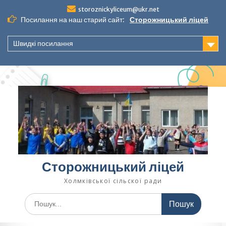
Перейти
storoznickyliceum@ukr.net
до
Посилання на наш старий сайт:
Сторожницький ліцей
вмісту
Швидкі посилання
Сторожницький ліцей
Холмківської сільскої ради
Шукати: