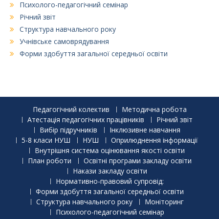
Психолого-педагогічний семінар
Річний звіт
Структура навчального року
Учнівське самоврядування
Форми здобуття загальної середньої освіти
Педагогічний колектив
Методична робота
Атестація педагогічних працівників
Річний звіт
Вибір підручників
Інклюзивне навчання
5-8 класи НУШ
НУШ
Оприлюднення інформації
Внутрішня система оцінювання якості освіти
План роботи
Освітні програми закладу освіти
Накази закладу освіти
Нормативно-правовий супровід:
Форми здобуття загальної середньої освіти
Структура навчального року
Моніторинг
Психолого-педагогічний семінар