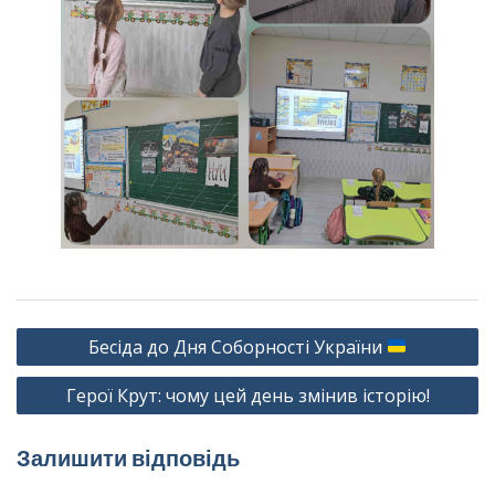
Навігація
Бесіда до Дня Соборності України
записів
Герої Крут: чому цей день змінив історію!
Залишити відповідь