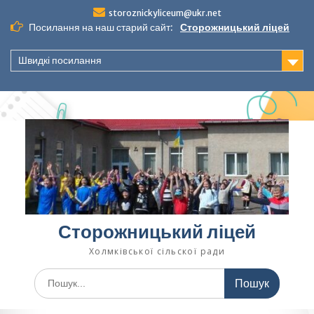
Перейти
storoznickyliceum@ukr.net
до
Посилання на наш старий сайт:
Сторожницький ліцей
вмісту
Швидкі посилання
Сторожницький ліцей
Холмківської сільскої ради
Шукати: