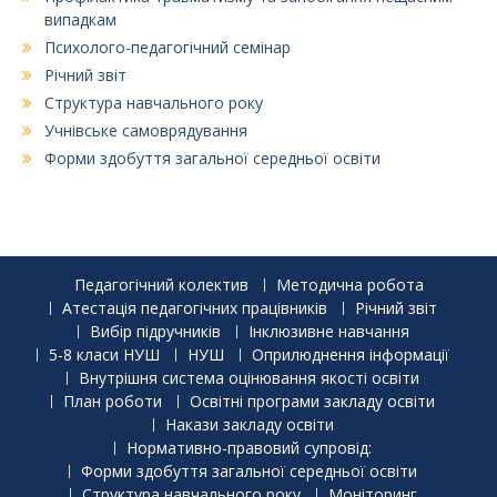
випадкам
Психолого-педагогічний семінар
Річний звіт
Структура навчального року
Учнівське самоврядування
Форми здобуття загальної середньої освіти
Педагогічний колектив
Методична робота
Атестація педагогічних працівників
Річний звіт
Вибір підручників
Інклюзивне навчання
5-8 класи НУШ
НУШ
Оприлюднення інформації
Внутрішня система оцінювання якості освіти
План роботи
Освітні програми закладу освіти
Накази закладу освіти
Нормативно-правовий супровід:
Форми здобуття загальної середньої освіти
Структура навчального року
Моніторинг