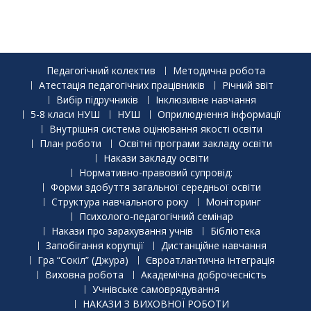
Педагогічний колектив
Методична робота
Атестація педагогічних працівників
Річний звіт
Вибір підручників
Інклюзивне навчання
5-8 класи НУШ
НУШ
Оприлюднення інформації
Внутрішня система оцінювання якості освіти
План роботи
Освітні програми закладу освіти
Накази закладу освіти
Нормативно-правовий супровід:
Форми здобуття загальної середньої освіти
Структура навчального року
Моніторинг
Психолого-педагогічний семінар
Накази про зарахування учнів
Бібліотека
Запобігання корупції
Дистанційне навчання
Гра “Сокіл” (Джура)
Євроатлантична інтеграція
Виховна робота
Академічна доброчесність
Учнівське самоврядування
НАКАЗИ З ВИХОВНОЇ РОБОТИ