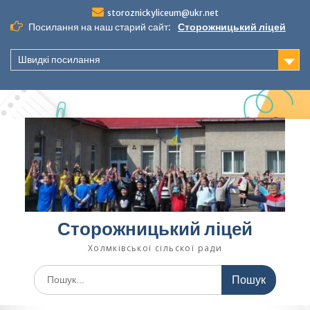
Перейти
storoznickyliceum@ukr.net
до
Посилання на наш старий сайт:
Сторожницький ліцей
вмісту
Швидкі посилання
Сторожницький ліцей
Холмківської сільскої ради
Шукати: