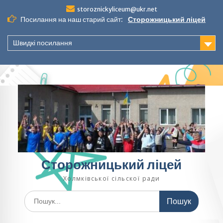
Перейти
storoznickyliceum@ukr.net
до
Посилання на наш старий сайт:
Сторожницький ліцей
вмісту
Швидкі посилання
Сторожницький ліцей
Холмківської сільскої ради
Шукати: