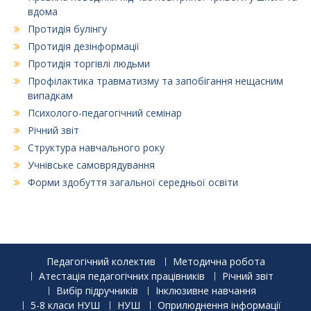
вдома
Протидія булінгу
Протидія дезінформації
Протидія торгівлі людьми
Профілактика травматизму та запобігання нещасним
випадкам
Психолого-педагогічний семінар
Річний звіт
Структура навчального року
Учнівське самоврядування
Форми здобуття загальної середньої освіти
Педагогічний колектив
Методична робота
Атестація педагогічних працівників
Річний звіт
Вибір підручників
Інклюзивне навчання
5-8 класи НУШ
НУШ
Оприлюднення інформації