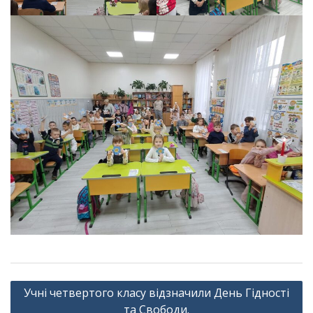
Навігація
Учні четвертого класу відзначили День Гідності
записів
та Свободи.