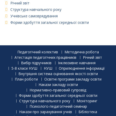
Річний звіт
Структура навчального року
Учнівське самоврядування
Форми здобуття загальної середньої освіти
Педагогічний колектив
Методична робота
Атестація педагогічних працівників
Річний звіт
Вибір підручників
Інклюзивне навчання
5-8 класи НУШ
НУШ
Оприлюднення інформації
Внутрішня система оцінювання якості освіти
План роботи
Освітні програми закладу освіти
Накази закладу освіти
Нормативно-правовий супровід:
Форми здобуття загальної середньої освіти
Структура навчального року
Моніторинг
Психолого-педагогічний семінар
Накази про зарахування учнів
Бібліотека