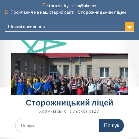
Перейти
storoznickyliceum@ukr.net
до
Посилання на наш старий сайт:
Сторожницький ліцей
вмісту
Швидкі посилання
Сторожницький ліцей
Холмківської сільскої ради
Шукати: