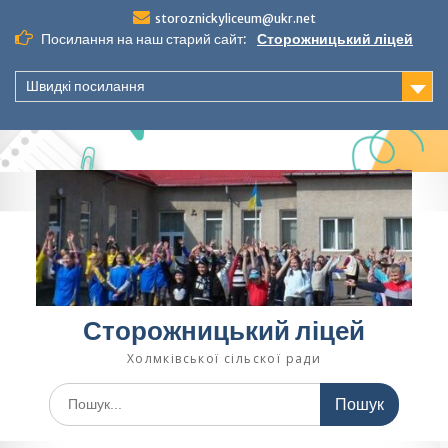
Перейти
storoznickyliceum@ukr.net
до
Посилання на наш старий сайт:
Сторожницький ліцей
вмісту
Швидкі посилання
Сторожницький ліцей
Холмківської сільскої ради
Шукати: