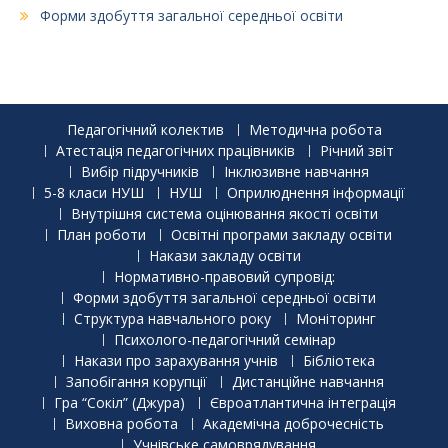
Форми здобуття загальної середньої освіти
Педагогічний колектив
Методична робота
Атестація педагогічних працівників
Річний звіт
Вибір підручників
Інклюзивне навчання
5-8 класи НУШ
НУШ
Оприлюднення інформації
Внутрішня система оцінювання якості освіти
План роботи
Освітні програми закладу освіти
Накази закладу освіти
Нормативно-правовий супровід:
Форми здобуття загальної середньої освіти
Структура навчального року
Моніторинг
Психолого-педагогічний семінар
Накази про зарахування учнів
Бібліотека
Запобігання корупції
Дистанційне навчання
Гра “Сокіл” (Джура)
Євроатлантична інтеграція
Виховна робота
Академічна доброчесність
Учнівське самоврядування