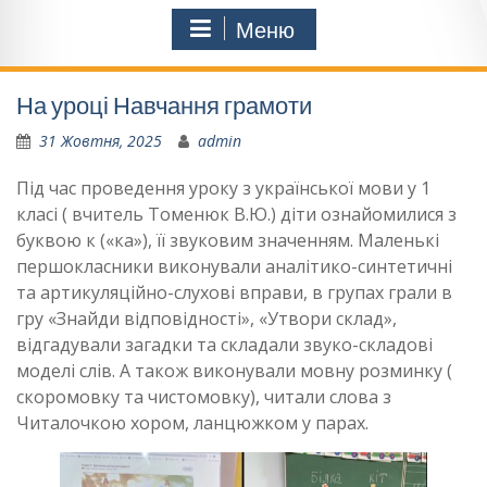
Меню
На уроці Навчання грамоти
31 Жовтня, 2025
admin
Під час проведення уроку з української мови у 1
класі ( вчитель Томенюк В.Ю.) діти ознайомилися з
буквою к («ка»), її звуковим значенням. Маленькі
першокласники виконували аналітико-синтетичні
та артикуляційно-слухові вправи, в групах грали в
гру «Знайди відповідності», «Утвори склад»,
відгадували загадки та складали звуко-складові
моделі слів. А також виконували мовну розминку (
скоромовку та чистомовку), читали слова з
Читалочкою хором, ланцюжком у парах.