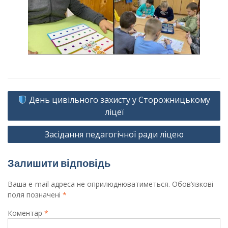
Навігація
День цивільного захисту у Сторожницькому
записів
ліцеї
Засідання педагогічної ради ліцею
Залишити відповідь
Ваша e-mail адреса не оприлюднюватиметься.
Обов’язкові
поля позначені
*
Коментар
*