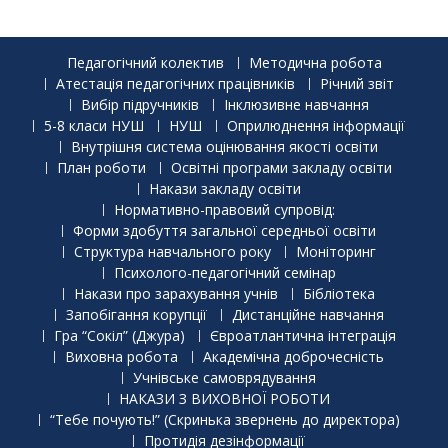
Педагогічний колектив
Методична робота
Атестація педагогічних працівників
Річний звіт
Вибір підручників
Інклюзивне навчання
5-8 класи НУШ
НУШ
Оприлюднення інформації
Внутрішня система оцінювання якості освіти
План роботи
Освітні програми закладу освіти
Накази закладу освіти
Нормативно-правовий супровід:
Форми здобуття загальної середньої освіти
Структура навчального року
Моніторинг
Психолого-педагогічний семінар
Накази про зарахування учнів
Бібліотека
Запобігання корупції
Дистанційне навчання
Гра “Сокіл” (Джура)
Євроатлантична інтеграція
Виховна робота
Академічна доброчесність
Учнівське самоврядування
НАКАЗИ З ВИХОВНОЇ РОБОТИ
“Тебе почують!” (Скринька звернень до директора)
Протидія дезінформації