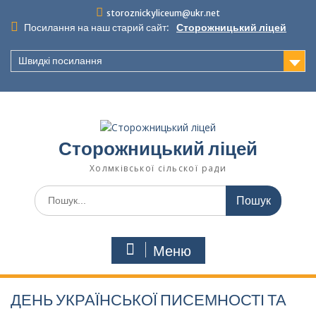
Перейти
storoznickyliceum@ukr.net
до
Посилання на наш старий сайт:
Сторожницький ліцей
вмісту
Швидкі посилання
Сторожницький ліцей
Холмківської сільскої ради
Шукати:
Меню
ДЕНЬ УКРАЇНСЬКОЇ ПИСЕМНОСТІ ТА