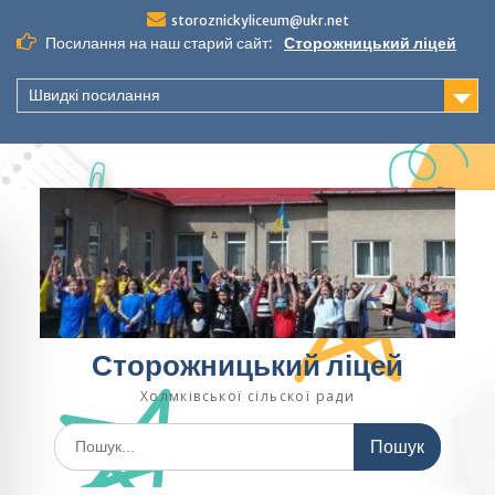
Перейти
storoznickyliceum@ukr.net
до
Посилання на наш старий сайт:
Сторожницький ліцей
вмісту
Швидкі посилання
Сторожницький ліцей
Холмківської сільскої ради
Шукати: