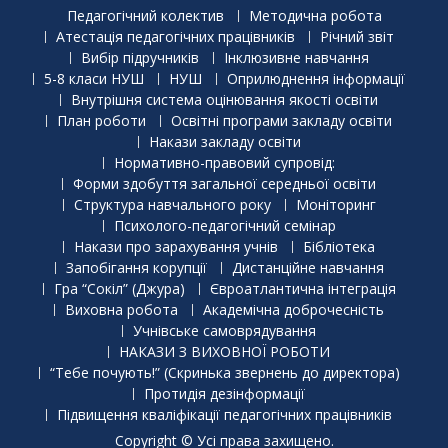
Педагогічний колектив
Методична робота
Атестація педагогічних працівників
Річний звіт
Вибір підручників
Інклюзивне навчання
5-8 класи НУШ
НУШ
Оприлюднення інформації
Внутрішня система оцінювання якості освіти
План роботи
Освітні програми закладу освіти
Накази закладу освіти
Нормативно-правовий супровід:
Форми здобуття загальної середньої освіти
Структура навчального року
Моніторинг
Психолого-педагогічний семінар
Накази про зарахування учнів
Бібліотека
Запобігання корупції
Дистанційне навчання
Гра “Сокіл” (Джура)
Євроатлантична інтеграція
Виховна робота
Академічна доброчесність
Учнівське самоврядування
НАКАЗИ З ВИХОВНОЇ РОБОТИ
“Тебе почують!” (Скринька звернень до директора)
Протидія дезінформації
Підвищення кваліфікації педагогічних працівників
Copyright © Усі права захищено.