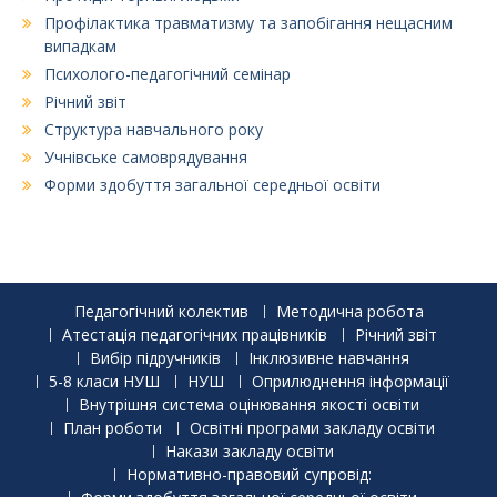
Профілактика травматизму та запобігання нещасним
випадкам
Психолого-педагогічний семінар
Річний звіт
Структура навчального року
Учнівське самоврядування
Форми здобуття загальної середньої освіти
Педагогічний колектив
Методична робота
Атестація педагогічних працівників
Річний звіт
Вибір підручників
Інклюзивне навчання
5-8 класи НУШ
НУШ
Оприлюднення інформації
Внутрішня система оцінювання якості освіти
План роботи
Освітні програми закладу освіти
Накази закладу освіти
Нормативно-правовий супровід: