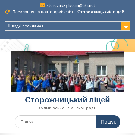
Перейти
storoznickyliceum@ukr.net
до
Посилання на наш старий сайт:
Сторожницький ліцей
вмісту
Швидкі посилання
Сторожницький ліцей
Холмківської сільскої ради
Шукати: