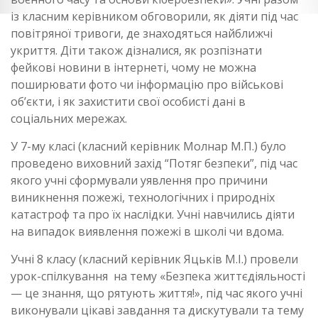
із класним керівником обговорили, як діяти під час
повітряної тривоги, де знаходяться найближчі
укриття. Діти також дізналися, як розпізнати
фейкові новини в інтернеті, чому не можна
поширювати фото чи інформацію про військові
об’єкти, і як захистити свої особисті дані в
соціальних мережах.
У 7-му класі (класний керівник Молнар М.П.) було
проведено виховний захід “Потяг безпеки”, під час
якого учні сформували уявлення про причини
виникнення пожежі, технологічних і природніх
катастроф та про їх наслідки. Учні навчились діяти
на випадок виявлення пожежі в школі чи вдома.
Учні 8 класу (класний керівник Яцьків М.І.) провели
урок-спілкування на тему «Безпека життєдіяльності
— це знання, що рятують життя!», під час якого учні
виконували цікаві завдання та дискутували та тему