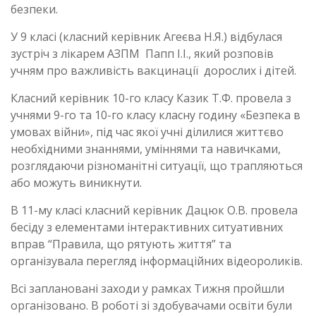
безпеки.
У 9 класі (класний керівник Агеєва Н.Я.) відбулася
зустріч з лікарем АЗПМ Папп І.І., який розповів
учням про важливість вакцинації дорослих і дітей.
Класний керівник 10-го класу Казик Т.Ф. провела з
учнями 9-го та 10-го класу класну годину «Безпека в
умовах війни», під час якої учні ділилися життєво
необхідними знаннями, уміннями та навичками,
розглядаючи різноманітні ситуації, що трапляються
або можуть виникнути.
В 11-му класі класний керівник Дацюк О.В. провела
бесіду з елементами інтерактивних ситуативних
вправ “Правила, що рятують життя” та
організувала перегляд інформаційних відеороликів.
Всі заплановані заходи у рамках Тижня пройшли
організовано. В роботі зі здобувачами освіти були