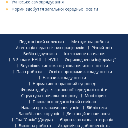
Учнівське самоврядування
Форми здобуття загальної середньої освіти
Педагогічний колектив
Методична робота
Атестація педагогічних працівників
Річний звіт
Вибір підручників
Інклюзивне навчання
5-8 класи НУШ
НУШ
Оприлюднення інформації
Внутрішня система оцінювання якості освіти
План роботи
Освітні програми закладу освіти
Накази закладу освіти
Нормативно-правовий супровід:
Форми здобуття загальної середньої освіти
Структура навчального року
Моніторинг
Психолого-педагогічний семінар
Накази про зарахування учнів
Бібліотека
Запобігання корупції
Дистанційне навчання
Гра “Сокіл” (Джура)
Євроатлантична інтеграція
Виховна робота
Академічна доброчесність