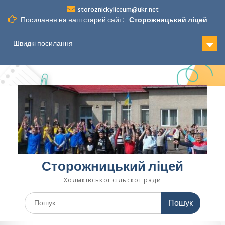
Перейти
storoznickyliceum@ukr.net
до
Посилання на наш старий сайт:
Сторожницький ліцей
вмісту
Швидкі посилання
Сторожницький ліцей
Холмківської сільскої ради
Шукати: