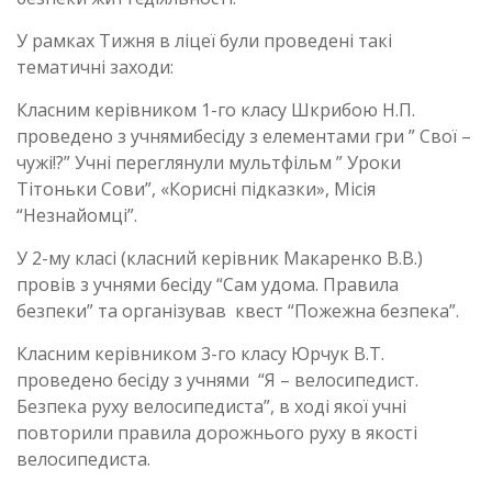
У рамках Тижня в ліцеї були проведені такі
тематичні заходи:
Класним керівником 1-го класу Шкрибою Н.П.
проведено з учнямибесіду з елементами гри ” Свої –
чужі!?” Учні переглянули мультфільм ” Уроки
Тітоньки Сови”, «Корисні підказки», Місія
“Незнайомці”.
У 2-му класі (класний керівник Макаренко В.В.)
провів з учнями бесіду “Сам удома. Правила
безпеки” та організував квест “Пожежна безпека”.
Класним керівником 3-го класу Юрчук В.Т.
проведено бесіду з учнями “Я – велосипедист.
Безпека руху велосипедиста”, в ході якої учні
повторили правила дорожнього руху в якості
велосипедиста.