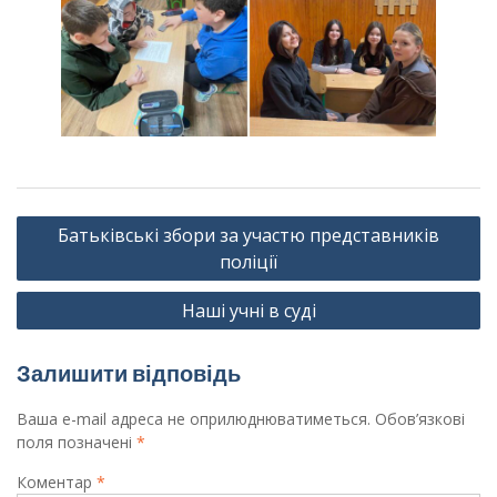
Навігація
Батьківські збори за участю представників
записів
поліції
Наші учні в суді
Залишити відповідь
Ваша e-mail адреса не оприлюднюватиметься.
Обов’язкові
поля позначені
*
Коментар
*