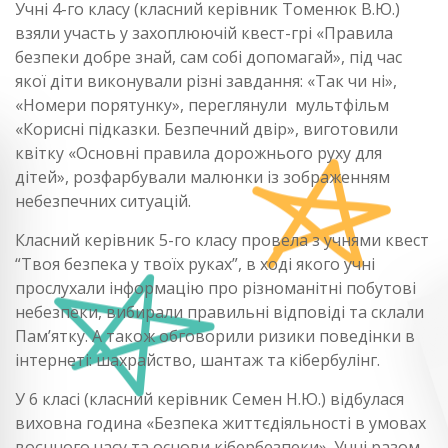
Учні 4-го класу (класний керівник Томенюк В.Ю.)
взяли участь у захоплюючій квест-грі «Правила
безпеки добре знай, сам собі допомагай», під час
якої діти виконували різні завдання: «Так чи ні»,
«Номери порятунку», переглянули мультфільм
«Корисні підказки. Безпечний двір», виготовили
квітку «Основні правила дорожнього руху для
дітей», розфарбували малюнки із зображенням
небезпечних ситуацій.
Класний керівник 5-го класу провела з учнями квест
“Твоя безпека у твоїх руках”, в ході якого учні
прослухали інформацію про різноманітні побутові
небезпеки, вибирали правильні відповіді та склали
Пам’ятку. А також обговорили ризики поведінки в
інтернеті: шахрайство, шантаж та кібербулінг.
У 6 класі (класний керівник Семен Н.Ю.) відбулася
виховна година «Безпека життєдіяльності в умовах
воєнного часу та основи кібербезпеки». Учні разом