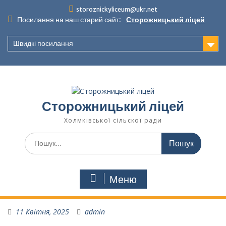
Перейти
storoznickyliceum@ukr.net
до
Посилання на наш старий сайт:
Сторожницький ліцей
вмісту
Швидкі посилання
Сторожницький ліцей
Холмківської сільскої ради
Шукати:
Меню
11 Квітня, 2025
admin