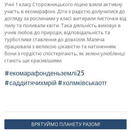
Учні 1 класу Сторожницького ліцею взяли активну
участь в екомарафоні. Діти з радістю долучилися до
догляду за рослинами у класі: витирали листочки від
пилу та поливали квіти. Така діяльність виховує в
учнів любов до природи, відповідальність та
турботливе ставлення до довкілля. Малеча
працювала з великою цікавістю та натхненням.
Вони з гордістю спостерігають, як зелені улюбленці
стають ще красивішими.
#екомарафонденьземлі25
#саддитячихмрій #холмківськаотг
Навігація
ВРЯТУЙМО ПЛАНЕТУ РАЗОМ!
записів