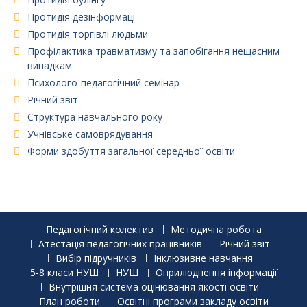
Протидія дезінформації
Протидія торгівлі людьми
Профілактика травматизму та запобігання нещасним
випадкам
Психолого-педагогічний семінар
Річний звіт
Структура навчального року
Учнівське самоврядування
Форми здобуття загальної середньої освіти
Педагогічний колектив
Методична робота
Атестація педагогічних працівників
Річний звіт
Вибір підручників
Інклюзивне навчання
5-8 класи НУШ
НУШ
Оприлюднення інформації
Внутрішня система оцінювання якості освіти
План роботи
Освітні програми закладу освіти