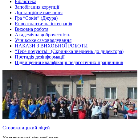
Бібліотека
Запобігання корупції
Дистанційне навчання
Гра “Сокіл” (Джура)
Євроатлантична інтеграція
Виховна робота
Академічна доброчесність
Учнівське самоврядування
НАКАЗИ З ВИХОВНОЇ РОБОТИ
“Тебе почують!” (Скринька звернень до директора)
Протидія дезінформації
Підвищення кваліфікації педагогічних працівників
Сторожницький ліцей