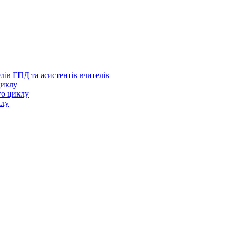
лів ГПД та асистентів вчителів
циклу
го циклу
клу