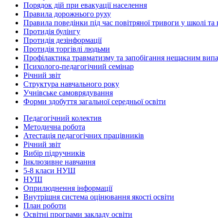
Порядок дій при евакуації населення
Правила дорожнього руху
Правила поведінки під час повітряної тривоги у школі та
Протидія булінгу
Протидія дезінформації
Протидія торгівлі людьми
Профілактика травматизму та запобігання нещасним вип
Психолого-педагогічний семінар
Річний звіт
Структура навчального року
Учнівське самоврядування
Форми здобуття загальної середньої освіти
Педагогічний колектив
Методична робота
Атестація педагогічних працівників
Річний звіт
Вибір підручників
Інклюзивне навчання
5-8 класи НУШ
НУШ
Оприлюднення інформації
Внутрішня система оцінювання якості освіти
План роботи
Освітні програми закладу освіти