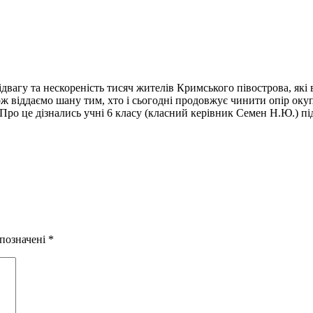
вагу та нескореність тисяч жителів Кримського півострова, які 
кож віддаємо шану тим, хто і сьогодні продовжує чинити опір ок
Про це дізнались учні 6 класу (класний керівник Семен Н.Ю.) під
 позначені
*