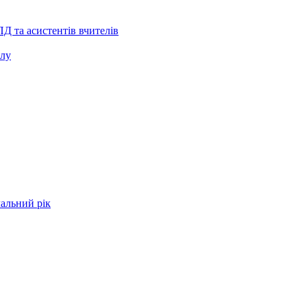
Д та асистентів вчителів
клу
чальний рік