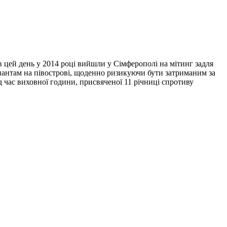
в цей день у 2014 році вийшли у Сімферополі на мітинг задля
упантам на півострові, щоденно ризикуючи бути затриманим за
 час виховної години, присвяченої 11 річниці спротиву