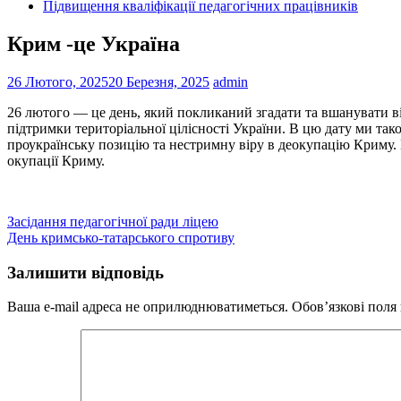
Підвищення кваліфікації педагогічних працівників
Крим -це Україна
26 Лютого, 2025
20 Березня, 2025
admin
26 лютого — це день, який покликаний згадати та вшанувати від
підтримки територіальної цілісності України. В цю дату ми та
проукраїнську позицію та нестримну віру в деокупацію Криму. 
окупації Криму.
Навігація
Засідання педагогічної ради ліцею
День кримсько-татарського спротиву
записів
Залишити відповідь
Ваша e-mail адреса не оприлюднюватиметься.
Обов’язкові поля