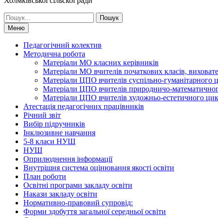
Холмківської сільскої ради
Шукати:
Меню
Педагогічний колектив
Методична робота
Матеріали МО класних керівників
Матеріали МО вчителів початкових класів, виховате
Матеріали ЦПО вчителів суспільно-гуманітарного 
Матеріали ЦПО вчителів природничо-математично
Матеріали ЦПО вчителів художньо-естетичного ци
Атестація педагогічних працівників
Річний звіт
Вибір підручників
Інклюзивне навчання
5-8 класи НУШ
НУШ
Оприлюднення інформації
Внутрішня система оцінювання якості освіти
План роботи
Освітні програми закладу освіти
Накази закладу освіти
Нормативно-правовий супровід:
Форми здобуття загальної середньої освіти