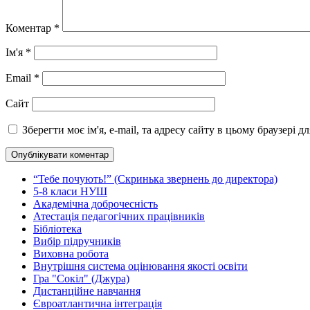
Коментар
*
Ім'я
*
Email
*
Сайт
Зберегти моє ім'я, e-mail, та адресу сайту в цьому браузері 
“Тебе почують!” (Скринька звернень до директора)
5-8 класи НУШ
Академічна доброчесність
Атестація педагогічних працівників
Бібліотека
Вибір підручників
Виховна робота
Внутрішня система оцінювання якості освіти
Гра "Сокіл" (Джура)
Дистанційне навчання
Євроатлантична інтеграція