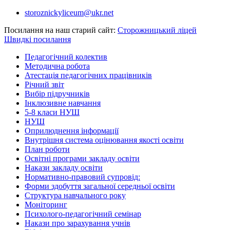
Перейти
storoznickyliceum@ukr.net
до
Посилання на наш старий сайт:
Сторожницький ліцей
вмісту
Швидкі посилання
Педагогічний колектив
Методична робота
Атестація педагогічних працівників
Річний звіт
Вибір підручників
Інклюзивне навчання
5-8 класи НУШ
НУШ
Оприлюднення інформації
Внутрішня система оцінювання якості освіти
План роботи
Освітні програми закладу освіти
Накази закладу освіти
Нормативно-правовий супровід:
Форми здобуття загальної середньої освіти
Структура навчального року
Моніторинг
Психолого-педагогічний семінар
Накази про зарахування учнів