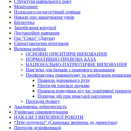
Структура навчального року
Моніторинг
Психолого-педагогічний семінар
Накази про зарахування учнів
Бібліотека
Запобігання корупції
Дистанційне навчання
Гра “Сокіл” (Джура)
Євроатлантична інтеграція
Виховна робота
ОСНОВНІ ОРІЄНТИРИ ВИХОВАННЯ
НОРМАТИВНО-ПРАВОВА БАЗА
НАЦІОНАЛЬНО-ПАТРІОТИЧНЕ ВИХОВАННЯ
Пам’ятка для батьків з правового виховання
Профілактика травматизму та запобігання нещасни
Правила дорожнього руху
Протидія торгівлі людьми
Правила поведінки під час повітряної тривоги
Порядок дій при евакуації населення
Протидія булінгу
Академічна доброчесність
Учнівське самоврядування
НАКАЗИ З ВИХОВНОЇ РОБОТИ
“Тебе почують!” (Скринька звернень до директора)
Протидія дезінформації