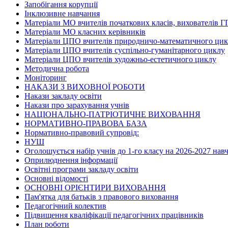
Запобігання корупції
Інклюзивне навчання
Матеріали МО вчителів початкових класів, вихователів ГП
Матеріали МО класних керівників
Матеріали ЦПО вчителів природничо-математичного ци
Матеріали ЦПО вчителів суспільно-гуманітарного циклу
Матеріали ЦПО вчителів художньо-естетичного циклу
Методична робота
Моніторинг
НАКАЗИ З ВИХОВНОЇ РОБОТИ
Накази закладу освіти
Накази про зарахування учнів
НАЦІОНАЛЬНО-ПАТРІОТИЧНЕ ВИХОВАННЯ
НОРМАТИВНО-ПРАВОВА БАЗА
Нормативно-правовий супровід:
НУШ
Оголошується набір учнів до 1-го класу на 2026-2027 нав
Оприлюднення інформації
Освітні програми закладу освіти
Основні відомості
ОСНОВНІ ОРІЄНТИРИ ВИХОВАННЯ
Пам'ятка для батьків з правового виховання
Педагогічний колектив
Підвищення кваліфікації педагогічних працівників
План роботи