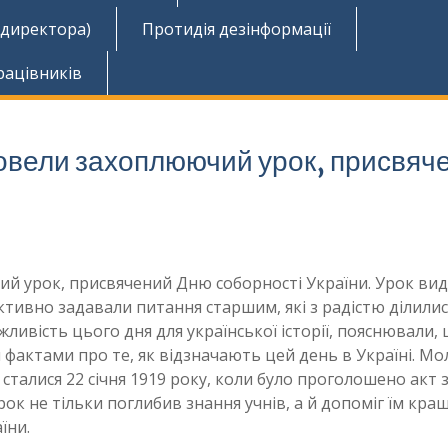
 директора)
Протидія дезінформації
рацівників
провели захоплюючий урок, присвяч
чий урок, присвячений Дню соборності України. Урок ви
ктивно задавали питання старшим, які з радістю ділилис
ливість цього дня для української історії, пояснювали,
и фактами про те, як відзначають цей день в Україні. М
сталися 22 січня 1919 року, коли було проголошено акт 
ок не тільки поглибив знання учнів, а й допоміг їм кра
їни.