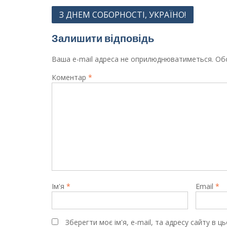
Навігація
З ДНЕМ СОБОРНОСТІ, УКРАЇНО!
записів
Залишити відповідь
Ваша e-mail адреса не оприлюднюватиметься.
Обо
Коментар
*
Ім'я
*
Email
*
Зберегти моє ім'я, e-mail, та адресу сайту в 