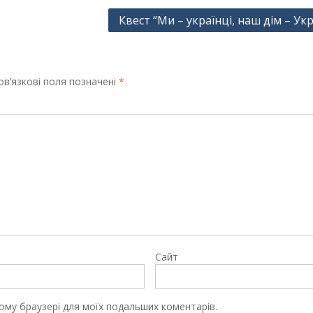
Квест “Ми – українці, наш дім – Укр
в’язкові поля позначені
*
Сайт
цьому браузері для моїх подальших коментарів.