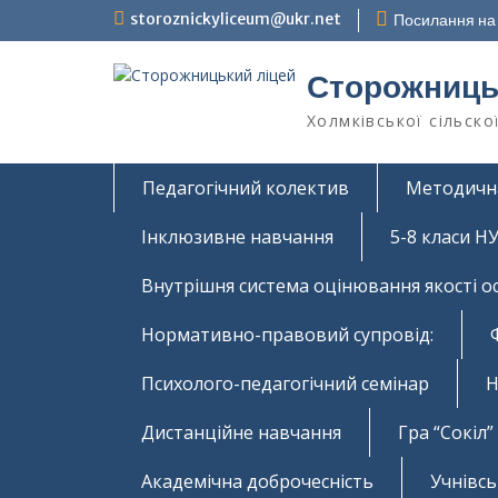
Перейти
storoznickyliceum@ukr.net
Посилання на 
до
вмісту
Сторожниць
Холмківської сільско
Педагогічний колектив
Методичн
Інклюзивне навчання
5-8 класи 
Внутрішня система оцінювання якості о
Нормативно-правовий супровід:
Психолого-педагогічний семінар
Н
Дистанційне навчання
Гра “Сокіл”
Академічна доброчесність
Учнівс