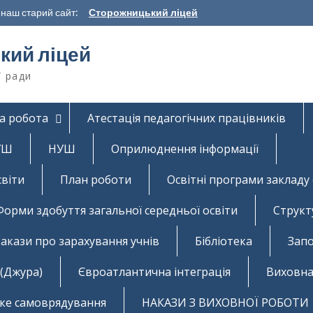
наш старий сайт:
Сторожницький ліцей
кий ліцей
ї ради
а робота
Атестація педагогічних працівників
НУШ
НУШ
Оприлюднення інформації
світи
План роботи
Освітні програми закладу 
Форми здобуття загальної середньої освіти
Структ
акази про зарахування учнів
Бібліотека
Запо
 (Джура)
Євроатлантична інтеграція
Виховна
ьке самоврядування
НАКАЗИ З ВИХОВНОЇ РОБОТИ