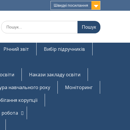
Швидкі посилання
Шукати:
Річний звіт
Вибір підручників
освіти
Накази закладу освіти
ура навчального року
Моніторинг
бігання корупції
 робота