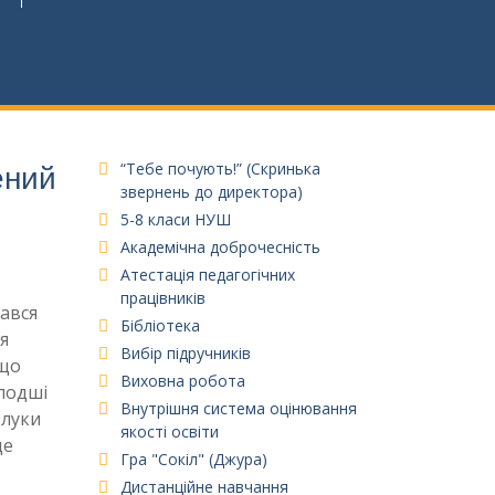
ений
“Тебе почують!” (Скринька
звернень до директора)
5-8 класи НУШ
Академічна доброчесність
Атестація педагогічних
працівників
дався
Бібліотека
я
Вибір підручників
 що
Виховна робота
олодші
Внутрішня система оцінювання
злуки
якості освіти
ще
Гра "Сокіл" (Джура)
Дистанційне навчання