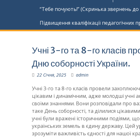
“Тебе почують!” (Скринька звернень до
Підвищення кваліфікації педагогічних п
Учні 3-го та 8-го класів 
Дню соборності України.
22 Січня, 2025
admin
Учні 3-го та 8-го класів провели захоплюю
цікавим і динамічним, адже молодші учні а
своїми знаннями. Вони розповідали про важ
таке День соборності, та ділилися цікавим
учні були вражені історичними подіями, що 
українських земель в єдину державу. Цей ур
зрозуміти важливість єдності для нашої кра