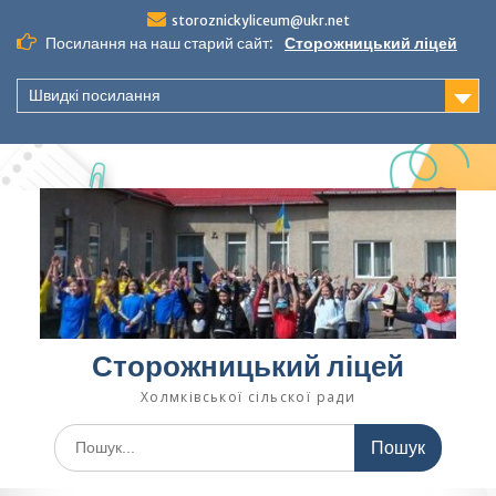
Перейти
storoznickyliceum@ukr.net
до
Посилання на наш старий сайт:
Сторожницький ліцей
вмісту
Швидкі посилання
Сторожницький ліцей
Холмківської сільскої ради
Шукати: