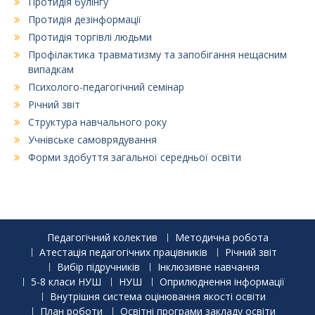
Протидія булінгу
Протидія дезінформації
Протидія торгівлі людьми
Профілактика травматизму та запобігання нещасним
випадкам
Психолого-педагогічний семінар
Річний звіт
Структура навчального року
Учнівське самоврядування
Форми здобуття загальної середньої освіти
Педагогічний колектив
Методична робота
Атестація педагогічних працівників
Річний звіт
Вибір підручників
Інклюзивне навчання
5-8 класи НУШ
НУШ
Оприлюднення інформації
Внутрішня система оцінювання якості освіти
План роботи
Освітні програми закладу освіти