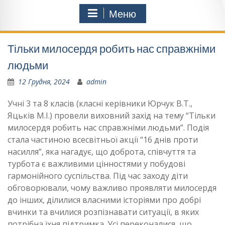
Меню
Тільки милосердя робить нас справжніми
людьми
12 Грудня, 2024
admin
Учні 3 та 8 класів (класні керівники Юрчук В.Т.,
Яцьків М.І.) провели виховний захід на тему “Тільки
милосердя робить нас справжніми людьми”. Подія
стала частиною всесвітньої акції “16 днів проти
насилля”, яка нагадує, що доброта, співчуття та
турбота є важливими цінностями у побудові
гармонійного суспільства. Під час заходу діти
обговорювали, чому важливо проявляти милосердя
до інших, ділилися власними історіями про добрі
вчинки та вчилися розпізнавати ситуації, в яких
потрібна їхня підтримка. Усі переконалися, що