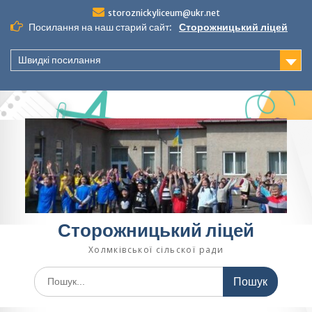
Перейти
storoznickyliceum@ukr.net
до
Посилання на наш старий сайт:
Сторожницький ліцей
вмісту
Швидкі посилання
Сторожницький ліцей
Холмківської сільскої ради
Шукати: