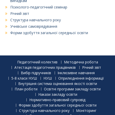
випадкам
Психолого-педагогічний семінар
Річний звіт
Структура навчального року
Учнівське самоврядування
Форми здобуття загальної середньої освіти
Педагогічний колектив
Методична робота
Атестація педагогічних працівників
Річний звіт
Вибір підручників
Інклюзивне навчання
5-8 класи НУШ
НУШ
Оприлюднення інформації
Внутрішня система оцінювання якості освіти
План роботи
Освітні програми закладу освіти
Накази закладу освіти
Нормативно-правовий супровід:
Форми здобуття загальної середньої освіти
Структура навчального року
Моніторинг