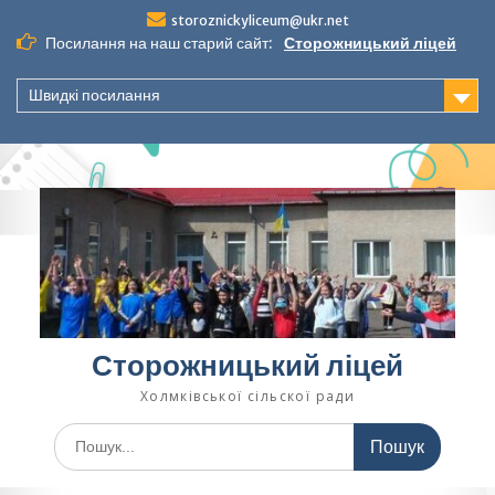
Перейти
storoznickyliceum@ukr.net
до
Посилання на наш старий сайт:
Сторожницький ліцей
вмісту
Швидкі посилання
Сторожницький ліцей
Холмківської сільскої ради
Шукати: