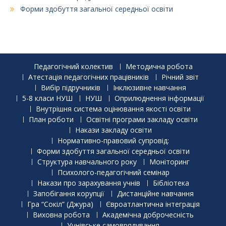
Форми здобуття загальної середньої освіти
Педагогічний колектив
Методична робота
Атестація педагогічних працівників
Річний звіт
Вибір підручників
Інклюзивне навчання
5-8 класи НУШ
НУШ
Оприлюднення інформації
Внутрішня система оцінювання якості освіти
План роботи
Освітні програми закладу освіти
Накази закладу освіти
Нормативно-правовий супровід:
Форми здобуття загальної середньої освіти
Структура навчального року
Моніторинг
Психолого-педагогічний семінар
Накази про зарахування учнів
Бібліотека
Запобігання корупції
Дистанційне навчання
Гра “Сокіл” (Джура)
Євроатлантична інтеграція
Виховна робота
Академічна доброчесність
Учнівське самоврядування