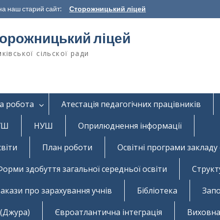
а наш старий сайт:
Сторожницький ліцей
орожницький ліцей
ківської сільскої ради
а робота
Атестація педагогічних працівників
НУШ
НУШ
Оприлюднення інформації
світи
План роботи
Освітні програми закладу 
Форми здобуття загальної середньої освіти
Структ
акази про зарахування учнів
Бібліотека
Запо
 (Джура)
Євроатлантична інтеграція
Виховна