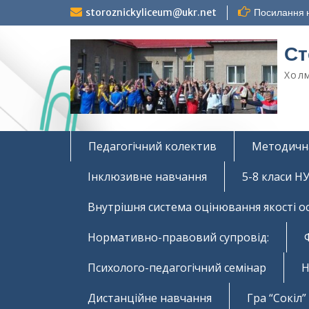
Перейти
storoznickyliceum@ukr.net
Посилання н
до
вмісту
Ст
Холм
Педагогічний колектив
Методичн
Інклюзивне навчання
5-8 класи 
Внутрішня система оцінювання якості о
Нормативно-правовий супровід:
Психолого-педагогічний семінар
Н
Дистанційне навчання
Гра “Сокіл”