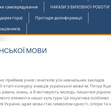
ьке самоврядування
НАКАЗИ З ВИХОВНОЇ РОБОТИ
 директора)
Протидія дезінформації
рацівників
ЇНСЬКОЇ МОВИ
 приймав учнів і вчителів усіх навчальних закладів
ІІ етапі конкурсу знавців української мови ім. Петра Яци
ь рівень знань, а й мотивують молодь пишатися рідною
ивого елемента нашої культури. Ця ініціатива особливо
 України, адже мова стає символом єдності, опори та н