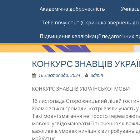
Академічна доброчесність
Учнівс
“Тебе почують!” (Скринька звернень до
Підвищення кваліфікації педагогічних п
КОНКУРС ЗНАВЦІВ УКРА
16 Листопада, 2024
admin
КОНКУРС ЗНАВЦІВ УКРАЇНСЬКОЇ МОВИ
16 листопада Сторожницький ліцей гостинно
Холмківської громади, котрі взяли участь у 
Такі мовні змагання не просто перевіряют
мовою, усвідомлювати її значення як важл
важлива в умовах нинішніх випробувань для
майбутнє.