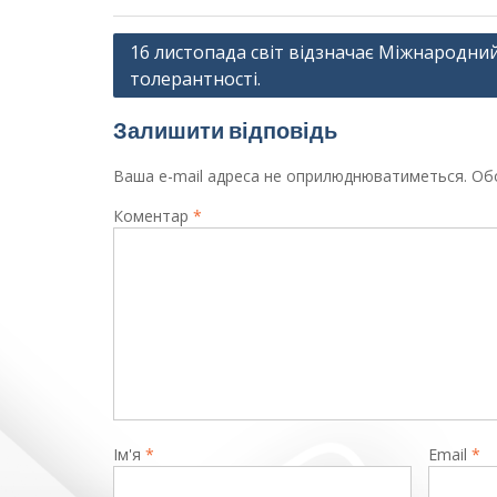
Навігація
16 листопада світ відзначає Міжнародни
толерантності.
записів
Залишити відповідь
Ваша e-mail адреса не оприлюднюватиметься.
Обо
Коментар
*
Ім'я
*
Email
*