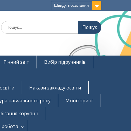
Швидкі посилання
Шукати:
Річний звіт
Вибір підручників
освіти
Накази закладу освіти
ура навчального року
Моніторинг
бігання корупції
 робота