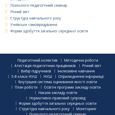
Психолого-педагогічний семінар
Річний звіт
Структура навчального року
Учнівське самоврядування
Форми здобуття загальної середньої освіти
Педагогічний колектив
Методична робота
Атестація педагогічних працівників
Річний звіт
Вибір підручників
Інклюзивне навчання
5-8 класи НУШ
НУШ
Оприлюднення інформації
Внутрішня система оцінювання якості освіти
План роботи
Освітні програми закладу освіти
Накази закладу освіти
Нормативно-правовий супровід:
Форми здобуття загальної середньої освіти
Структура навчального року
Моніторинг
Психолого-педагогічний семінар