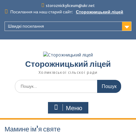
Перейти
storoznickyliceum@ukr.net
до
Посилання на наш старий сайт:
Сторожницький ліцей
вмісту
Швидкі посилання
Сторожницький ліцей
Холмківської сільскої ради
Шукати:
Меню
Мамине ім’я святе