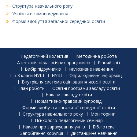
Структура навчального року
Учнівське самоврядування
Форми здобуття загальної середньої освіти
Педагогічний колектив
Методична робота
Атестація педагогічних працівників
Річний звіт
Вибір підручників
Інклюзивне навчання
5-8 класи НУШ
НУШ
Оприлюднення інформації
Внутрішня система оцінювання якості освіти
План роботи
Освітні програми закладу освіти
Накази закладу освіти
Нормативно-правовий супровід:
Форми здобуття загальної середньої освіти
Структура навчального року
Моніторинг
Психолого-педагогічний семінар
Накази про зарахування учнів
Бібліотека
Запобігання корупції
Дистанційне навчання