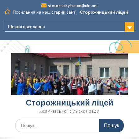
Перейти
storoznickyliceum@ukr.net
до
Посилання на наш старий сайт:
Сторожницький ліцей
вмісту
Швидкі посилання
Сторожницький ліцей
Холмківської сільскої ради
Шукати: