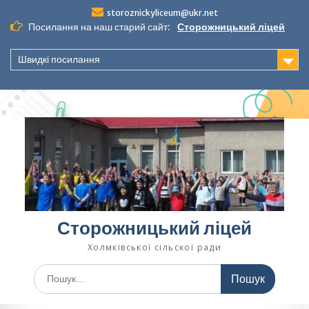
Перейти
storoznickyliceum@ukr.net
до
Посилання на наш старий сайт:
Сторожницький ліцей
вмісту
Швидкі посилання
Сторожницький ліцей
Холмківської сільскої ради
Шукати: