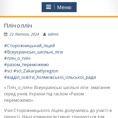
Меню
Пліч о пліч
22 Лютого, 2024
admin
#Сторожницький_ліцей
#Всеукраїнські_шкільні_ліги
#пліч_о_пліч
#разом_переможемо
#scl
#scl_Zakarpattyregion
#відділ_освіти_Холмківської_сільської_ради
« Пліч_о_пліч» Всеукраїнські шкільні ліги- змагання
серед учнів України під гаслом «Разом
переможемо».
Учні Сторожницького ліцею долучились до участі в
проєкті, Наші команди активно тренуються для