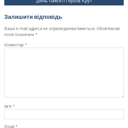
День пам’яті Героїв Крут
Залишити відповідь
Ваша e-mail адреса не оприлюднюватиметься.
Обов’язкові
поля позначені
*
Коментар
*
Ім'я
*
Email
*