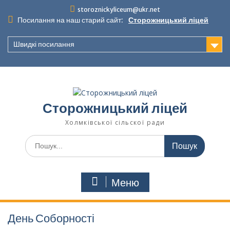
Перейти
storoznickyliceum@ukr.net
до
Посилання на наш старий сайт:
Сторожницький ліцей
вмісту
Швидкі посилання
Сторожницький ліцей
Холмківської сільскої ради
Шукати:
Меню
День Соборності