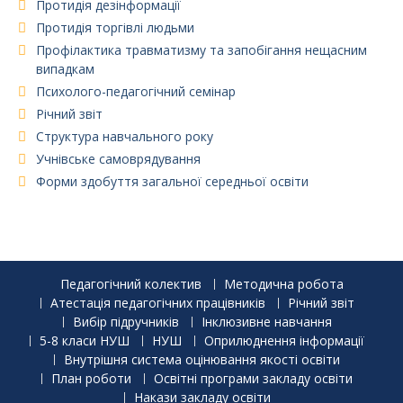
Протидія дезінформації
Протидія торгівлі людьми
Профілактика травматизму та запобігання нещасним
випадкам
Психолого-педагогічний семінар
Річний звіт
Структура навчального року
Учнівське самоврядування
Форми здобуття загальної середньої освіти
Педагогічний колектив
Методична робота
Атестація педагогічних працівників
Річний звіт
Вибір підручників
Інклюзивне навчання
5-8 класи НУШ
НУШ
Оприлюднення інформації
Внутрішня система оцінювання якості освіти
План роботи
Освітні програми закладу освіти
Накази закладу освіти