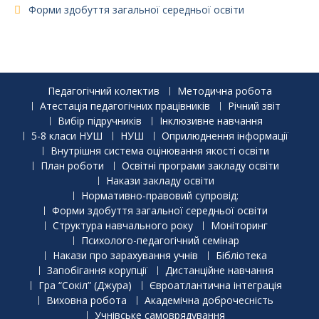
Форми здобуття загальної середньої освіти
Педагогічний колектив
Методична робота
Атестація педагогічних працівників
Річний звіт
Вибір підручників
Інклюзивне навчання
5-8 класи НУШ
НУШ
Оприлюднення інформації
Внутрішня система оцінювання якості освіти
План роботи
Освітні програми закладу освіти
Накази закладу освіти
Нормативно-правовий супровід:
Форми здобуття загальної середньої освіти
Структура навчального року
Моніторинг
Психолого-педагогічний семінар
Накази про зарахування учнів
Бібліотека
Запобігання корупції
Дистанційне навчання
Гра “Сокіл” (Джура)
Євроатлантична інтеграція
Виховна робота
Академічна доброчесність
Учнівське самоврядування