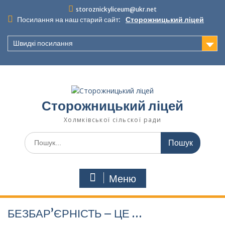
Перейти
storoznickyliceum@ukr.net
до
Посилання на наш старий сайт:
Сторожницький ліцей
вмісту
Швидкі посилання
Сторожницький ліцей
Холмківської сільскої ради
Шукати:
Меню
БЕЗБАР’ЄРНІСТЬ – ЦЕ …