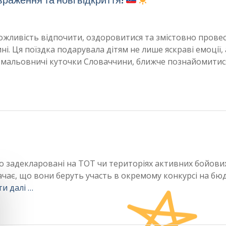
ожливість відпочити, оздоровитися та змістовно прове
ні. Ця поїздка подарувала дітям не лише яскраві емоції, 
 мальовничі куточки Словаччини, ближче познайомитис
бо задекларовані на ТОТ чи територіях активних бойових
ачає, що вони беруть участь в окремому конкурсі на бю
и далі …