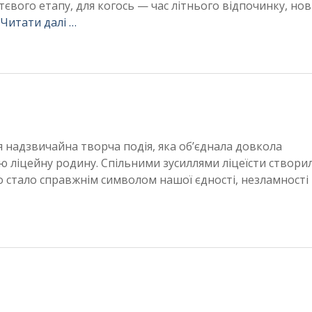
євого етапу, для когось — час літнього відпочинку, но
Читати далі …
 надзвичайна творча подія, яка об’єднала довкола
сю ліцейну родину. Спільними зусиллями ліцеїсти створи
стало справжнім символом нашої єдності, незламності 