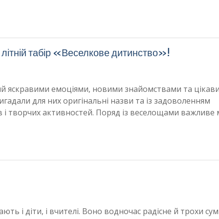
 літній табір «Веселкове дитинство»!
ий яскравими емоціями, новими знайомствами та цікав
вигадали для них оригінальні назви та із задоволенням
ів і творчих активностей. Поряд із веселощами важливе 
ють і діти, і вчителі. Воно водночас радісне й трохи сум