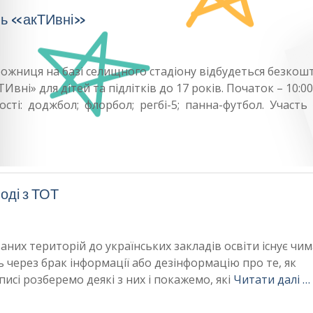
ль «акТИвні»
орожниця на базі селищного стадіону відбудеться безко
і» для дітей та підлітків до 17 років. Початок – 10:00
ості: доджбол; флорбол; регбі-5; панна-футбол. Участь
оді з ТОТ
них територій до українських закладів освіти існує чи
 через брак інформації або дезінформацію про те, як
исі розберемо деякі з них і покажемо, які
Читати далі …