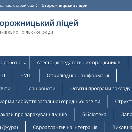
а наш старий сайт:
Сторожницький ліцей
орожницький ліцей
ківської сільскої ради
а робота
Атестація педагогічних працівників
НУШ
НУШ
Оприлюднення інформації
світи
План роботи
Освітні програми закладу 
Форми здобуття загальної середньої освіти
Структ
акази про зарахування учнів
Бібліотека
Запо
 (Джура)
Євроатлантична інтеграція
Виховна