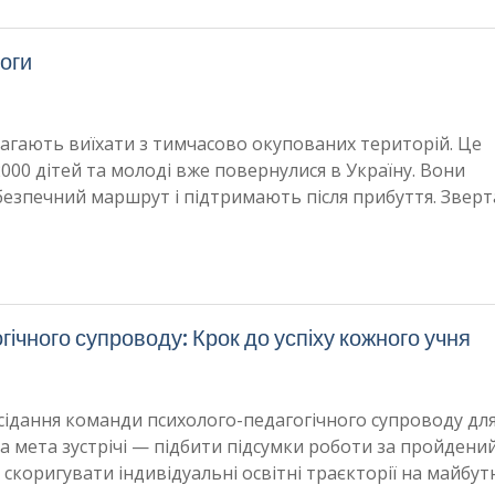
моги
омагають виїхати з тимчасово окупованих територій. Це
000 дітей та молоді вже повернулися в Україну. Вони
безпечний маршрут і підтримають після прибуття. Звер
ічного супроводу: Крок до успіху кожного учня
сідання команди психолого-педагогічного супроводу для
а мета зустрічі — підбити підсумки роботи за пройдени
 скоригувати індивідуальні освітні траєкторії на майбутн