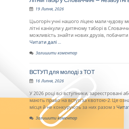
19 Липня, 2026
Цьогоріч учні нашого ліцею мали чудову м
літні канікули у дитячому таборі в Словаччи
можливість знайти нових друзів, побачити
Читати далі …
Залишити коментар
ВСТУП для молоді з ТОТ
16 Липня, 2026
У 2026 році всі вступники, зареєстровані а
мають право на вступ за квотою-2. Це озн
місця й не конкурують за них разом з
Читат
Залишити коментар