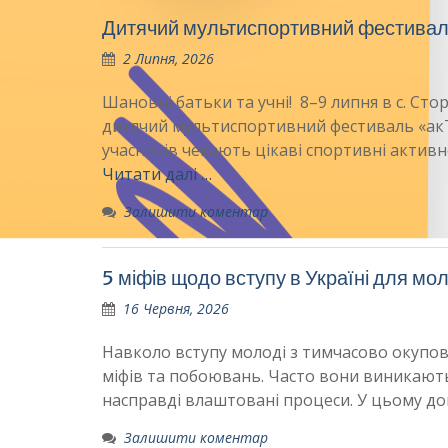
Дитячий мультиспортивний фестива
2 Липня, 2026
Шановні батьки та учні! 8–9 липня в с. Ст
дитячий мультиспортивний фестиваль «акТИвн
учасників чекають цікаві спортивні активн
Читати далі …
Залишити коментар
5 міфів щодо вступу в Україні для мол
16 Червня, 2026
Навколо вступу молоді з тимчасово окупова
міфів та побоювань. Часто вони виникають
насправді влаштовані процеси. У цьому доп
Залишити коментар