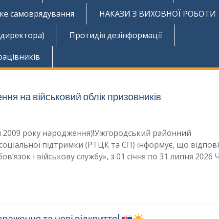
ьке самоврядування
НАКАЗИ З ВИХОВНОЇ РОБОТИ
 директора)
Протидія дезінформації
рацівників
ння на військовий облік призовників
ки 2009 року народження)!Ужгородський районний
оціальної підтримки (РТЦК та СП) інформує, що відпов
ов’язок і військову службу», з 01 січня по 31 липня 2026
 враження та нові відкриття!