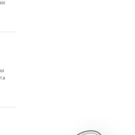
вих
ли
та