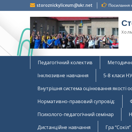
Перейти
storoznickyliceum@ukr.net
Посилання н
до
вмісту
Ст
Холм
Педагогічний колектив
Методичн
Інклюзивне навчання
5-8 класи 
Внутрішня система оцінювання якості о
Нормативно-правовий супровід:
Психолого-педагогічний семінар
Н
Дистанційне навчання
Гра “Сокіл”