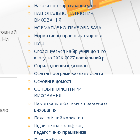
Накази про зарахування учнів
НАЦІОНАЛЬНО-ПАТРІОТИЧНЕ
ВИХОВАННЯ
НОРМАТИВНО-ПРАВОВА БАЗА
штовний
Нормативно-правовий супровід:
. На
НУШ
Оголошується набір учнів до 1-го
класу на 2026-2027 навчальний рік
Оприлюднення інформації
Освітні програми закладу освіти
Основні відомості
ОСНОВНІ ОРІЄНТИРИ
ВИХОВАННЯ
Пам'ятка для батьків з правового
мало
виховання
Педагогічний колектив
Підвищення кваліфікації
педагогічних працівників
План роботи