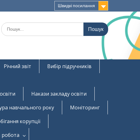
Швидкі посилання
Шукати:
Річний звіт
Вибір підручників
освіти
Накази закладу освіти
ура навчального року
Моніторинг
бігання корупції
 робота