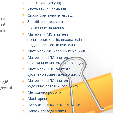
Гра "Сокіл" (Джура)
Дистанційне навчання
Євроатлантична інтеграція
сти
Запобігання корупції
а й
Інклюзивне навчання
я з
Матеріали МО вчителів
початкових класів, вихователів
ГПД та асистентів вчителів
Матеріали МО класних керівників
Матеріали ЦПО вчителів
природничо-математичного циклу
Матеріали ЦПО вчителів
суспільно-гуманітарного циклу
Матеріали ЦПО вчителів
 дій,
художньо-естетичного циклу
джетні
Методична робота
Моніторинг
НАКАЗИ З ВИХОВНОЇ РОБОТИ
Накази закладу освіти