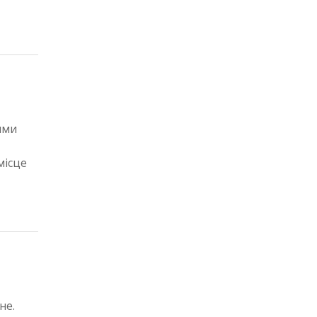
ими
місце
не.