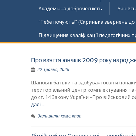
Академічна доброчесність
Учнівс
“Тебе почують!” (Скринька звернень до
Підвищення кваліфікації педагогічних п
Про взяття юнаків 2009 року народже
22 Травня, 2026
Шановні батьки та здобувачі освіти (юна
територіальний центр комплектування та с
до ст. 14 Закону України «Про військовий об
далі …
Залишити коментар
Літній табір у Словаччині – незабутні