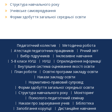
Структура навчального року
Учнівське самоврядування
Форми здобуття загальної середньої освіти
Педагогічний колектив
Методична робота
Атестація педагогічних працівників
Річний звіт
Вибір підручників
Інклюзивне навчання
5-8 класи НУШ
НУШ
Оприлюднення інформації
Внутрішня система оцінювання якості освіти
План роботи
Освітні програми закладу освіти
Накази закладу освіти
Нормативно-правовий супровід:
Форми здобуття загальної середньої освіти
Структура навчального року
Моніторинг
Психолого-педагогічний семінар
Накази про зарахування учнів
Бібліотека
Запобігання корупції
Дистанційне навчання