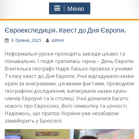
Меню
Євроекспедиція. Квест до Дня Європи.
9 Травня, 2025
admin
Неформальні уроки проходять завжди цікаво та
пізнавально. І подія трапилась гарна – День Європи.
Вчителька географії Надія Ласько провела з учнями
7 класу квест до Дня Європи. Учні відгадували назви
країн за анаграмами, цікавими фактами, проводили
географічні дослідження, виписували назви країн-
членів Євроунії та їх столиці. Учні дізналися багато
нового про Євросоюз, його символіку та цінності.
Надіємось, що прапор України уже незабаром
замайорить у Брюсселі.