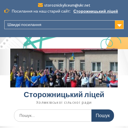
Перейти
storoznickyliceum@ukr.net
до
Посилання на наш старий сайт:
Сторожницький ліцей
вмісту
Швидкі посилання
Сторожницький ліцей
Холмківської сільскої ради
Шукати: