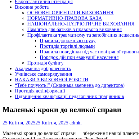
Євроатлантична інтеграція
Виховна робота
ОСНОВНІ ОРІЄНТИРИ ВИХОВАННЯ
НОРМАТИВНО-ПРАВОВА БАЗА
НАЦІОНАЛЬНО-ПАТРІОТИЧНЕ ВИХОВАННЯ
Пам’ятка для батьків з правового виховання
Профілактика травматизму та запобігання нещасни
Правила дорожнього руху
Протидія торгівлі людьми
Правила поведінки під час повітряної тривоги
Порядок дій при евакуації населення
Протидія булінгу
Академічна доброчесність
Учнівське самоврядування
НАКАЗИ З ВИХОВНОЇ РОБОТИ
“Тебе почують!” (Скринька звернень до директора)
Протидія дезінформації
Підвищення кваліфікації педагогічних працівників
Маленькі кроки до великої справи
25 Квітня, 2025
25 Квітня, 2025
admin
Маленькі кроки до великої справи — збереження нашої планети
Сьогодні учні 1 та 3 класу відзначили День Землі!