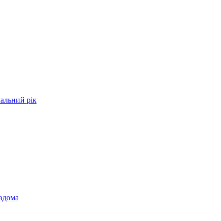
чальний рік
 вдома