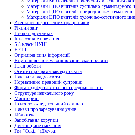
Матеріали МО вчителів початкових класів, виховате
Матеріали ЦПО вчителів суспільно-гуманітарного 
Матеріали ЦПО вчителів природничо-математично
Матеріали ЦПО вчителів художньо-естетичного ци
Атестація педагогічних працівників
Річний звіт
Вибір підручників
Інклюзивне навчання
5-8 класи НУШ
НУШ
Оприлюднення інформації
Внутрішня система оцінювання якості освіти
План роботи
Освітні програми закладу освіти
Накази закладу освіти
Нормативно-правовий супровід:
Форми здобуття загальної середньої освіти
Структура навчального року
Моніторинг
Психолого-педагогічний семінар
Накази про зарахування учнів
Бібліотека
Запобігання корупції
Дистанційне навчання
Гра “Сокіл” (Джура)