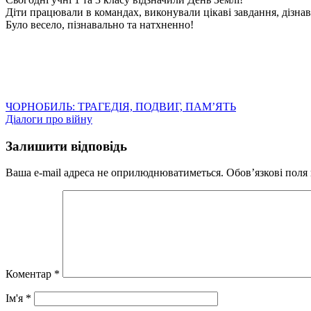
Діти працювали в командах, виконували цікаві завдання, дізнав
Було весело, пізнавально та натхненно!
Навігація
ЧОРНОБИЛЬ: ТРАГЕДІЯ, ПОДВИГ, ПАМ’ЯТЬ
Діалоги про війну
записів
Залишити відповідь
Ваша e-mail адреса не оприлюднюватиметься.
Обов’язкові поля
Коментар
*
Ім'я
*