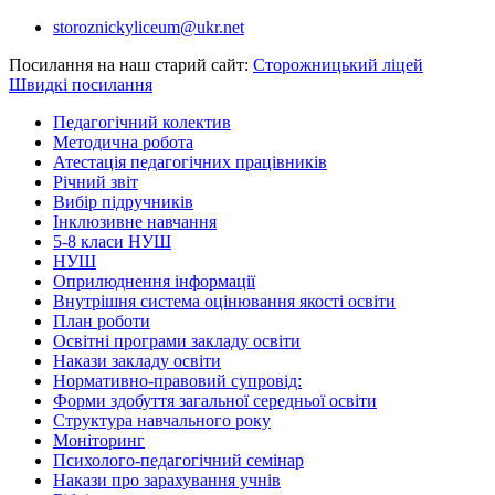
Перейти
storoznickyliceum@ukr.net
до
Посилання на наш старий сайт:
Сторожницький ліцей
вмісту
Швидкі посилання
Педагогічний колектив
Методична робота
Атестація педагогічних працівників
Річний звіт
Вибір підручників
Інклюзивне навчання
5-8 класи НУШ
НУШ
Оприлюднення інформації
Внутрішня система оцінювання якості освіти
План роботи
Освітні програми закладу освіти
Накази закладу освіти
Нормативно-правовий супровід:
Форми здобуття загальної середньої освіти
Структура навчального року
Моніторинг
Психолого-педагогічний семінар
Накази про зарахування учнів