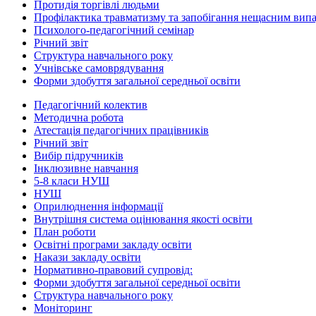
Протидія торгівлі людьми
Профілактика травматизму та запобігання нещасним вип
Психолого-педагогічний семінар
Річний звіт
Структура навчального року
Учнівське самоврядування
Форми здобуття загальної середньої освіти
Педагогічний колектив
Методична робота
Атестація педагогічних працівників
Річний звіт
Вибір підручників
Інклюзивне навчання
5-8 класи НУШ
НУШ
Оприлюднення інформації
Внутрішня система оцінювання якості освіти
План роботи
Освітні програми закладу освіти
Накази закладу освіти
Нормативно-правовий супровід:
Форми здобуття загальної середньої освіти
Структура навчального року
Моніторинг