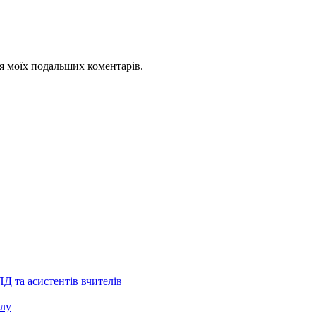
для моїх подальших коментарів.
Д та асистентів вчителів
клу