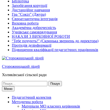
Бібліотека
Запобігання корупції
Дистанційне навчання
Гра “Сокіл” (Джура)
Євроатлантична інтеграція
Виховна робота
Академічна доброчесність
Учнівське самоврядування
НАКАЗИ З ВИХОВНОЇ РОБОТИ
“Тебе почують!” (Скринька звернень до директора)
Протидія дезінформації
Підвищення кваліфікації педагогічних працівників
Сторожницький ліцей
Холмківської сільскої ради
Шукати:
Меню
Педагогічний колектив
Методична робота
Матеріали МО класних керівників