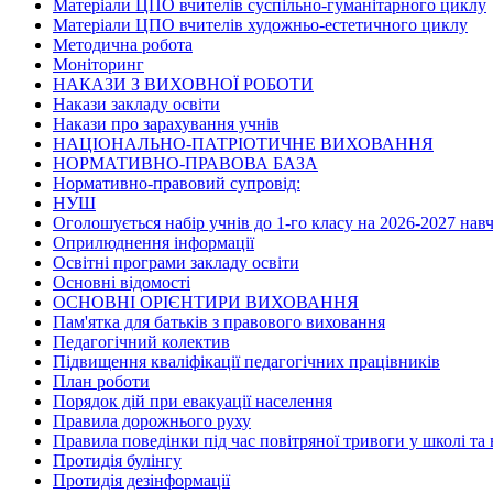
Матеріали ЦПО вчителів суспільно-гуманітарного циклу
Матеріали ЦПО вчителів художньо-естетичного циклу
Методична робота
Моніторинг
НАКАЗИ З ВИХОВНОЇ РОБОТИ
Накази закладу освіти
Накази про зарахування учнів
НАЦІОНАЛЬНО-ПАТРІОТИЧНЕ ВИХОВАННЯ
НОРМАТИВНО-ПРАВОВА БАЗА
Нормативно-правовий супровід:
НУШ
Оголошується набір учнів до 1-го класу на 2026-2027 нав
Оприлюднення інформації
Освітні програми закладу освіти
Основні відомості
ОСНОВНІ ОРІЄНТИРИ ВИХОВАННЯ
Пам'ятка для батьків з правового виховання
Педагогічний колектив
Підвищення кваліфікації педагогічних працівників
План роботи
Порядок дій при евакуації населення
Правила дорожнього руху
Правила поведінки під час повітряної тривоги у школі та
Протидія булінгу
Протидія дезінформації