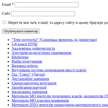
Email
*
Сайт
Зберегти моє ім'я, e-mail, та адресу сайту в цьому браузері 
“Тебе почують!” (Скринька звернень до директора)
5-8 класи НУШ
Академічна доброчесність
Атестація педагогічних працівників
Бібліотека
Вибір підручників
Виховна робота
Внутрішня система оцінювання якості освіти
Гра "Сокіл" (Джура)
Дистанційне навчання
Євроатлантична інтеграція
Запобігання корупції
Інклюзивне навчання
Матеріали МО вчителів початкових класів, вихователів ГП
Матеріали МО класних керівників
Матеріали ЦПО вчителів природничо-математичного ци