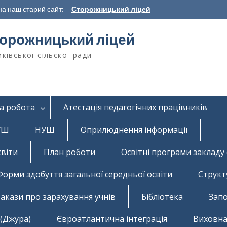
а наш старий сайт:
Сторожницький ліцей
орожницький ліцей
ківської сільскої ради
а робота
Атестація педагогічних працівників
НУШ
НУШ
Оприлюднення інформації
світи
План роботи
Освітні програми закладу 
Форми здобуття загальної середньої освіти
Структ
акази про зарахування учнів
Бібліотека
Запо
 (Джура)
Євроатлантична інтеграція
Виховна