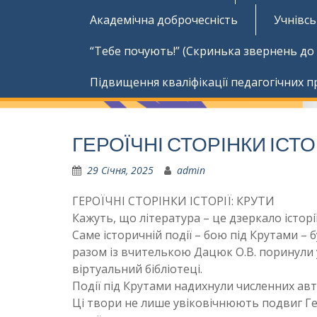
Академічна доброчесність
Учнівс
“Тебе почують!” (Скринька звернень до
Підвищення кваліфікації педагогічних п
ГЕРОЇЧНІ СТОРІНКИ ІСТОР
29 Січня, 2025
admin
ГЕРОЇЧНІ СТОРІНКИ ІСТОРІЇ: КРУТИ
Кажуть, що література – це дзеркало історії! 
Саме історичній події – бою під Крутами – б
разом із вчителькою Дацюк О.В. поринули 
віртуальний бібліотеці.
Події під Крутами надихнули численних авт
Ці твори не лише увіковічнюють подвиг Ге