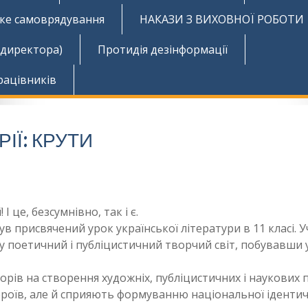
ьке самоврядування
НАКАЗИ З ВИХОВНОЇ РОБОТИ
 директора)
Протидія дезінформації
рацівників
ІЇ: КРУТИ
І це, безсумнівно, так і є.
ув присвячений урок української літератури в 11 класі. У
у поетичний і публіцистичний творчий світ, побувавши 
орів на створення художніх, публіцистичних і наукових 
роїв, але й сприяють формуванню національної ідентич