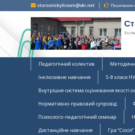
Перейти
storoznickyliceum@ukr.net
Посилання н
до
вмісту
Ст
Холм
Педагогічний колектив
Методичн
Інклюзивне навчання
5-8 класи 
Внутрішня система оцінювання якості о
Нормативно-правовий супровід:
Психолого-педагогічний семінар
Н
Дистанційне навчання
Гра “Сокіл”