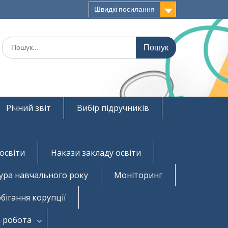
Швидкі посилання
Шукати:
Річний звіт
Вибір підручників
освіти
Накази закладу освіти
ура навчального року
Моніторинг
бігання корупції
 робота