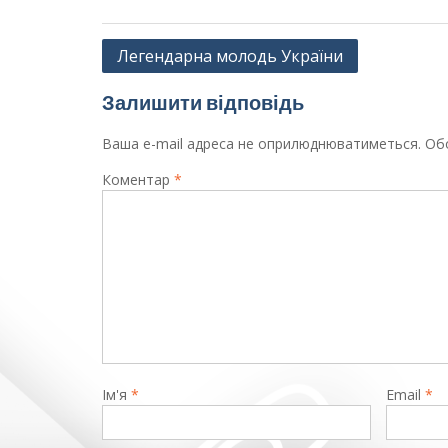
Навігація
Легендарна молодь України
записів
Залишити відповідь
Ваша e-mail адреса не оприлюднюватиметься.
Обо
Коментар
*
Ім'я
*
Email
*