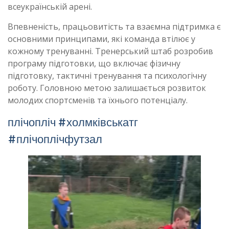
всеукраїнській арені.
Впевненість, працьовитість та взаємна підтримка є
основними принципами, які команда втілює у
кожному тренуванні. Тренерський штаб розробив
програму підготовки, що включає фізичну
підготовку, тактичні тренування та психологічну
роботу. Головною метою залишається розвиток
молодих спортсменів та їхнього потенціалу.
плічопліч #холмківськатг
#плічоплічфутзал