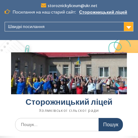
Перейти
storoznickyliceum@ukr.net
до
Посилання на наш старий сайт:
Сторожницький ліцей
вмісту
Швидкі посилання
Сторожницький ліцей
Холмківської сільскої ради
Шукати: