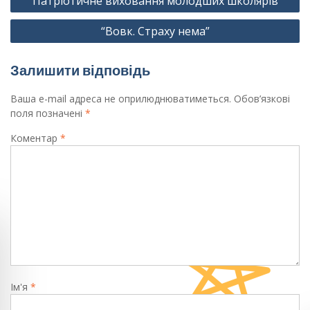
Патріотичне виховання молодших школярів
записів
“Вовк. Страху нема”
Залишити відповідь
Ваша e-mail адреса не оприлюднюватиметься.
Обов’язкові
поля позначені
*
Коментар
*
Ім'я
*