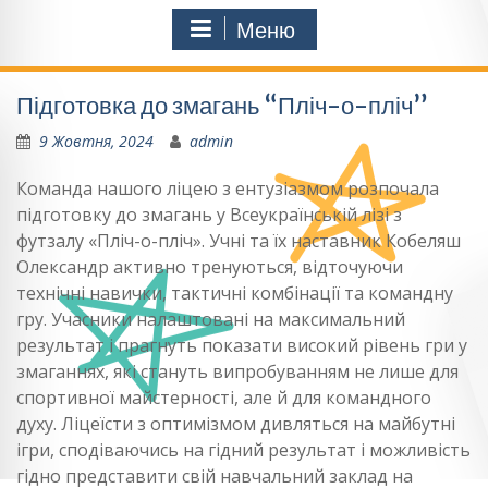
Меню
Підготовка до змагань “Пліч-о-пліч”
9 Жовтня, 2024
admin
Команда нашого ліцею з ентузіазмом розпочала
підготовку до змагань у Всеукраїнській лізі з
футзалу «Пліч-о-пліч». Учні та їх наставник Кобеляш
Олександр активно тренуються, відточуючи
технічні навички, тактичні комбінації та командну
гру. Учасники налаштовані на максимальний
результат і прагнуть показати високий рівень гри у
змаганнях, які стануть випробуванням не лише для
спортивної майстерності, але й для командного
духу. Ліцеїсти з оптимізмом дивляться на майбутні
ігри, сподіваючись на гідний результат і можливість
гідно представити свій навчальний заклад на