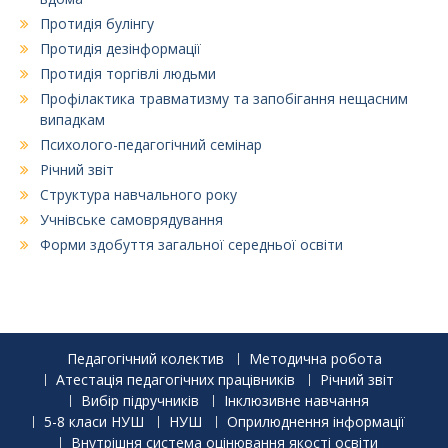
Протидія булінгу
Протидія дезінформації
Протидія торгівлі людьми
Профілактика травматизму та запобігання нещасним
випадкам
Психолого-педагогічний семінар
Річний звіт
Структура навчального року
Учнівське самоврядування
Форми здобуття загальної середньої освіти
Педагогічний колектив
Методична робота
Атестація педагогічних працівників
Річний звіт
Вибір підручників
Інклюзивне навчання
5-8 класи НУШ
НУШ
Оприлюднення інформації
Внутрішня система оцінювання якості освіти