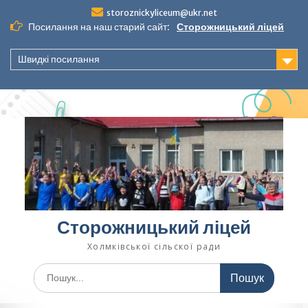
Перейти
storoznickyliceum@ukr.net
до
Посилання на наш старий сайт:
Сторожницький ліцей
вмісту
Швидкі посилання
Сторожницький ліцей
Холмківської сільскої ради
Шукати: