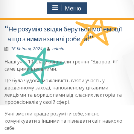
Меню
“Не розумію звідки беруться мої емоції
та що з ними взагалі робити!”
16 Квітня, 2024
admin
Наші учні 10 класу відвідали тренінг “Здоров, Я!”
саме цими вихідними.
Це була чудова можливість взяти участь у
дводенному заході, наповненому цікавими
лекціями та воркшопами від класних лекторів та
професіоналів у своїй сфері.
Учні
змогли краще розуміти себе, якісно
комунікувати з іншими та пізнавати світ навколо
себе.