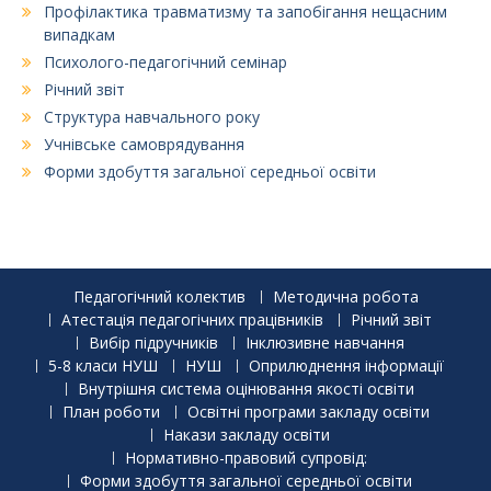
Профілактика травматизму та запобігання нещасним
випадкам
Психолого-педагогічний семінар
Річний звіт
Структура навчального року
Учнівське самоврядування
Форми здобуття загальної середньої освіти
Педагогічний колектив
Методична робота
Атестація педагогічних працівників
Річний звіт
Вибір підручників
Інклюзивне навчання
5-8 класи НУШ
НУШ
Оприлюднення інформації
Внутрішня система оцінювання якості освіти
План роботи
Освітні програми закладу освіти
Накази закладу освіти
Нормативно-правовий супровід:
Форми здобуття загальної середньої освіти