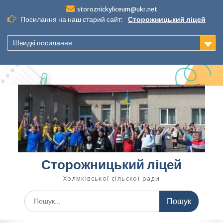
Перейти
storoznickyliceum@ukr.net
до
Посилання на наш старий сайт:
Сторожницький ліцей
вмісту
Швидкі посилання
Сторожницький ліцей
Холмківської сільскої ради
Шукати: