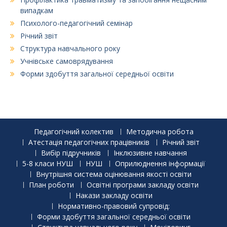
випадкам
Психолого-педагогічний семінар
Річний звіт
Структура навчального року
Учнівське самоврядування
Форми здобуття загальної середньої освіти
Педагогічний колектив
Методична робота
Атестація педагогічних працівників
Річний звіт
Вибір підручників
Інклюзивне навчання
5-8 класи НУШ
НУШ
Оприлюднення інформації
Внутрішня система оцінювання якості освіти
План роботи
Освітні програми закладу освіти
Накази закладу освіти
Нормативно-правовий супровід:
Форми здобуття загальної середньої освіти