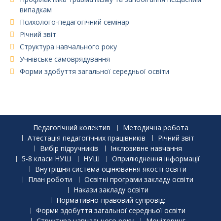
випадкам
Психолого-педагогічний семінар
Річний звіт
Структура навчального року
Учнівське самоврядування
Форми здобуття загальної середньої освіти
Педагогічний колектив
Методична робота
Атестація педагогічних працівників
Річний звіт
Вибір підручників
Інклюзивне навчання
5-8 класи НУШ
НУШ
Оприлюднення інформації
Внутрішня система оцінювання якості освіти
План роботи
Освітні програми закладу освіти
Накази закладу освіти
Нормативно-правовий супровід:
Форми здобуття загальної середньої освіти
Структура навчального року
Моніторинг