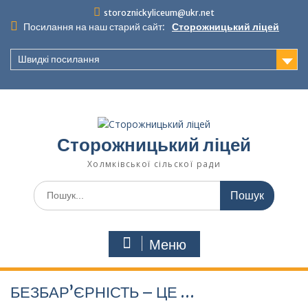
Перейти
storoznickyliceum@ukr.net
до
Посилання на наш старий сайт:
Сторожницький ліцей
вмісту
Швидкі посилання
Сторожницький ліцей
Холмківської сільскої ради
Шукати:
Меню
БЕЗБАР’ЄРНІСТЬ – ЦЕ …