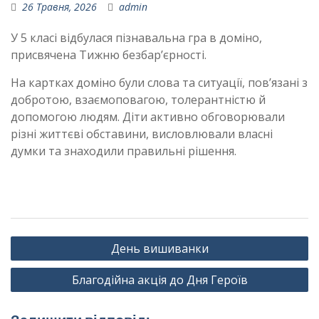
26 Травня, 2026
admin
У 5 класі відбулася пізнавальна гра в доміно,
присвячена Тижню безбар’єрності.
На картках доміно були слова та ситуації, пов’язані з
добротою, взаємоповагою, толерантністю й
допомогою людям. Діти активно обговорювали
різні життєві обставини, висловлювали власні
думки та знаходили правильні рішення.
Навігація
День вишиванки
записів
Благодійна акція до Дня Героїв