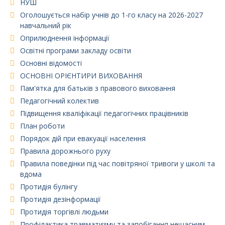
НУШ
Оголошується набір учнів до 1-го класу на 2026-2027
навчальний рік
Оприлюднення інформації
Освітні програми закладу освіти
Основні відомості
ОСНОВНІ ОРІЄНТИРИ ВИХОВАННЯ
Пам'ятка для батьків з правового виховання
Педагогічний колектив
Підвищення кваліфікації педагогічних працівників
План роботи
Порядок дій при евакуації населення
Правила дорожнього руху
Правила поведінки під час повітряної тривоги у школі та
вдома
Протидія булінгу
Протидія дезінформації
Протидія торгівлі людьми
Профілактика травматизму та запобігання нещасним