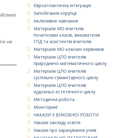
Євроатлантична інтеграція
Запобігання корупції
найомих
Інклюзивне навчання
Матеріали МО вчителів
початкових класів, вихователів
чі не
ГПД та асистентів вчителів
Матеріали МО класних керівників
Матеріали ЦПО вчителів
природничо-математичного циклу
Матеріали ЦПО вчителів
суспільно-гуманітарного циклу
Матеріали ЦПО вчителів
художньо-естетичного циклу
Методична робота
Моніторинг
НАКАЗИ З ВИХОВНОЇ РОБОТИ
Накази закладу освіти
Накази про зарахування учнів
НАЦІОНАЛЬНО-ПАТРІОТИЧНЕ