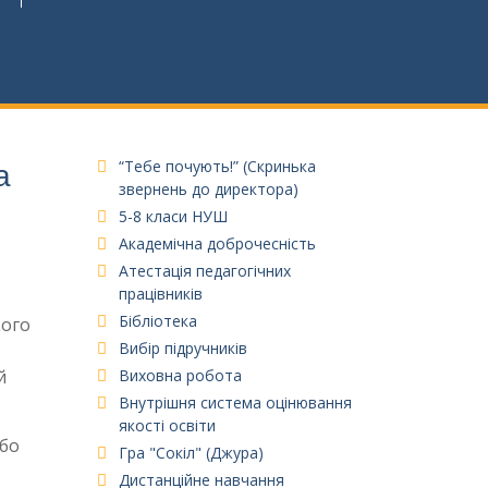
а
“Тебе почують!” (Скринька
звернень до директора)
5-8 класи НУШ
Академічна доброчесність
Атестація педагогічних
працівників
Бібліотека
кого
Вибір підручників
й
Виховна робота
Внутрішня система оцінювання
якості освіти
або
Гра "Сокіл" (Джура)
Дистанційне навчання