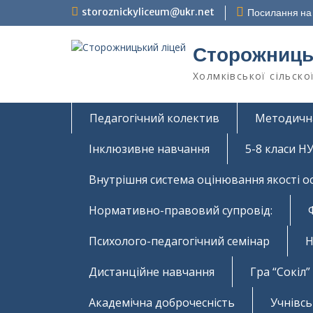
Перейти
storoznickyliceum@ukr.net
Посилання на 
до
вмісту
Сторожниць
Холмківської сільско
Педагогічний колектив
Методичн
Інклюзивне навчання
5-8 класи 
Внутрішня система оцінювання якості о
Нормативно-правовий супровід:
Психолого-педагогічний семінар
Н
Дистанційне навчання
Гра “Сокіл”
Академічна доброчесність
Учнівс