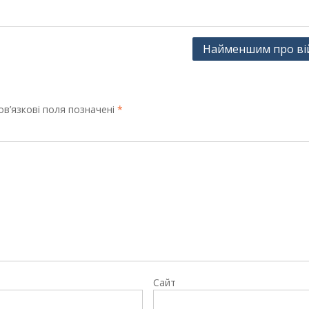
Найменшим про ві
в’язкові поля позначені
*
Сайт