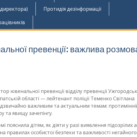
 директора)
Протидія дезінформації
рацівників
нальної превенції: важлива розмов
ектор ювенальної превенції відділу превенції Ужгородсь
патській області — лейтенант поліції Теменко Світлана
надзвичайно важливим та актуальним темам: протимінні
у та явищу зачепінгу.
рмі пояснила дітям, як діяти у разі виявлення підозрілих 
на правилах особистої безпеки та важливості негайного