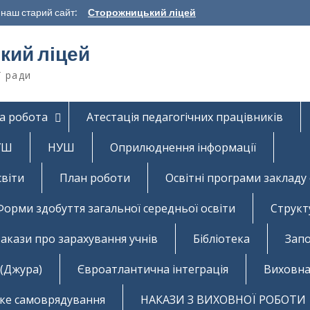
наш старий сайт:
Сторожницький ліцей
кий ліцей
ї ради
а робота
Атестація педагогічних працівників
НУШ
НУШ
Оприлюднення інформації
світи
План роботи
Освітні програми закладу 
Форми здобуття загальної середньої освіти
Структ
акази про зарахування учнів
Бібліотека
Запо
 (Джура)
Євроатлантична інтеграція
Виховна
ьке самоврядування
НАКАЗИ З ВИХОВНОЇ РОБОТИ