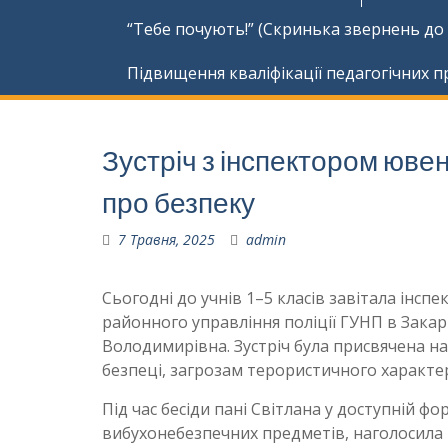
“Тебе почують!” (Скринька звернень до
Підвищення кваліфікації педагогічних п
Зустріч з інспектором юве
про безпеку
7 Травня, 2025
admin
Сьогодні до учнів 1–5 класів завітала інсп
районного управління поліції ГУНП в Закар
Володимирівна. Зустріч була присвячена 
безпеці, загрозам терористичного характер
Під час бесіди пані Світлана у доступній фо
вибухонебезпечних предметів, наголосила 