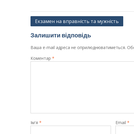
Навігація
Екзамен на вправність та мужність
записів
Залишити відповідь
Ваша e-mail адреса не оприлюднюватиметься.
Обо
Коментар
*
Ім'я
*
Email
*