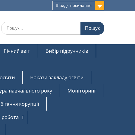
Швидкі посилання
Шукати:
Річний звіт
Вибір підручників
освіти
Накази закладу освіти
ура навчального року
Моніторинг
бігання корупції
 робота