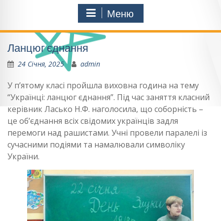
Меню
Ланцюг єднання
24 Січня, 2025
admin
У п’ятому класі пройшла виховна година на тему
“Українці: ланцюг єднання”. Під час заняття класний
керівник Ласько Н.Ф. наголосила, що соборність –
це об’єднання всіх свідомих українців задля
перемоги над рашистами. Учні провели паралелі із
сучасними подіями та намалювали символіку
України.