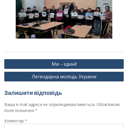
Навігація
Ми – єдині!
записів
Легендарна молодь України
Залишити відповідь
Ваша e-mail адреса не оприлюднюватиметься.
Обов’язкові
поля позначені
*
Коментар
*