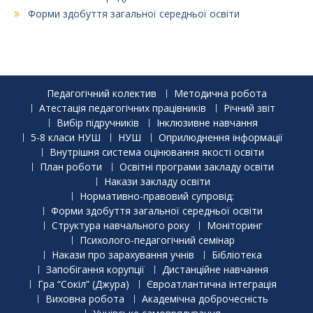
Форми здобуття загальної середньої освіти
Педагогічний колектив
Методична робота
Атестація педагогічних працівників
Річний звіт
Вибір підручників
Інклюзивне навчання
5-8 класи НУШ
НУШ
Оприлюднення інформації
Внутрішня система оцінювання якості освіти
План роботи
Освітні програми закладу освіти
Накази закладу освіти
Нормативно-правовий супровід:
Форми здобуття загальної середньої освіти
Структура навчального року
Моніторинг
Психолого-педагогічний семінар
Накази про зарахування учнів
Бібліотека
Запобігання корупції
Дистанційне навчання
Гра “Сокіл” (Джура)
Євроатлантична інтеграція
Виховна робота
Академічна доброчесність