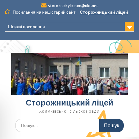
Перейти
storoznickyliceum@ukr.net
до
Посилання на наш старий сайт:
Сторожницький ліцей
вмісту
Швидкі посилання
Сторожницький ліцей
Холмківської сільскої ради
Шукати: