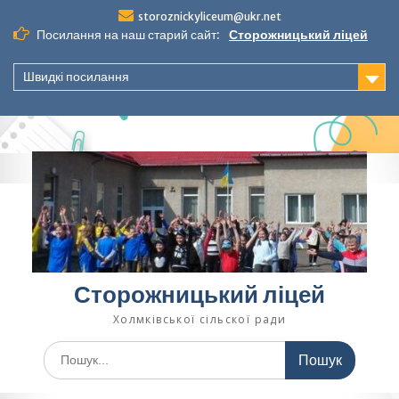
Перейти
storoznickyliceum@ukr.net
до
Посилання на наш старий сайт:
Сторожницький ліцей
вмісту
Швидкі посилання
Сторожницький ліцей
Холмківської сільскої ради
Шукати: