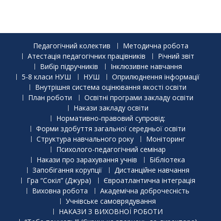
Педагогічний колектив
Методична робота
Атестація педагогічних працівників
Річний звіт
Вибір підручників
Інклюзивне навчання
5-8 класи НУШ
НУШ
Оприлюднення інформації
Внутрішня система оцінювання якості освіти
План роботи
Освітні програми закладу освіти
Накази закладу освіти
Нормативно-правовий супровід:
Форми здобуття загальної середньої освіти
Структура навчального року
Моніторинг
Психолого-педагогічний семінар
Накази про зарахування учнів
Бібліотека
Запобігання корупції
Дистанційне навчання
Гра “Сокіл” (Джура)
Євроатлантична інтеграція
Виховна робота
Академічна доброчесність
Учнівське самоврядування
НАКАЗИ З ВИХОВНОЇ РОБОТИ