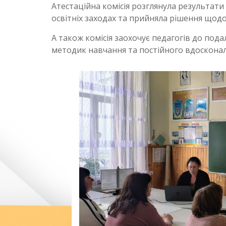
Атестаційна комісія розглянула результати р
освітніх заходах та прийняла рішення щодо
А також комісія заохочує педагогів до под
методик навчання та постійного вдосконал