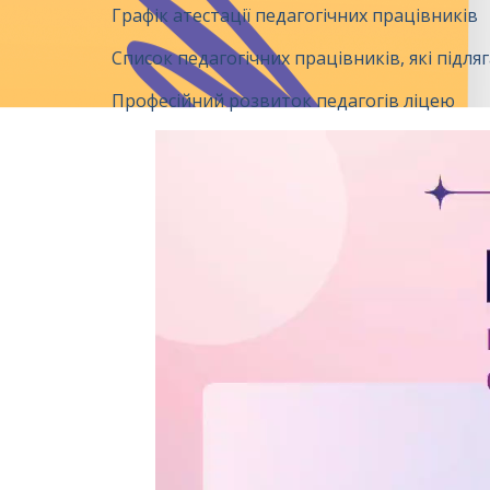
Графік атестації педагогічних працівників
Список педагогічних працівників, які підля
Професійний розвиток педагогів ліцею