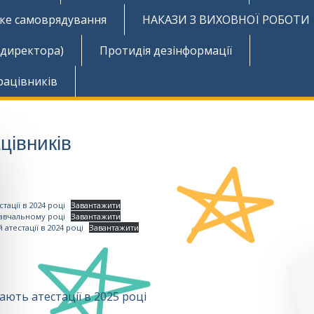
ьке самоврядування
НАКАЗИ З ВИХОВНОЇ РОБОТИ
 директора)
Протидія дезінформації
рацівників
цівників
тації в 2024 році
Завантажити
 навчальному році
Завантажити
атестації в 2024 році
Завантажити
ають атестації в 2025 році