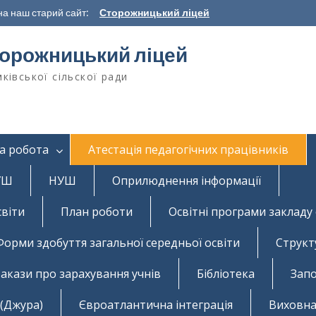
а наш старий сайт:
Сторожницький ліцей
орожницький ліцей
ківської сільскої ради
а робота
Атестація педагогічних працівників
НУШ
НУШ
Оприлюднення інформації
світи
План роботи
Освітні програми закладу 
Форми здобуття загальної середньої освіти
Структ
акази про зарахування учнів
Бібліотека
Запо
 (Джура)
Євроатлантична інтеграція
Виховна