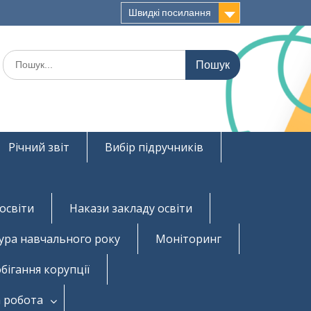
Швидкі посилання
Шукати:
Річний звіт
Вибір підручників
освіти
Накази закладу освіти
ура навчального року
Моніторинг
бігання корупції
 робота