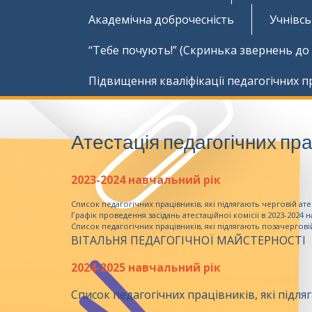
Академічна доброчесність
Учнівс
“Тебе почують!” (Скринька звернень до
Підвищення кваліфікації педагогічних п
Атестація педагогічних пра
2023-2024 навчальний рік
Список педагогічних працівників, які підлягають черговій атес
Графік проведення засідань атестаційної комісії в 2023-2024
Список педагогічних працівників, які підлягають позачерговій 
ВІТАЛЬНЯ ПЕДАГОГІЧНОЇ МАЙСТЕРНОСТІ
2024-2025 навчальний рік
Список педагогічних працівників, які підляг