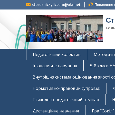
Перейти
storoznickyliceum@ukr.net
Посилання н
до
вмісту
Ст
Холм
Педагогічний колектив
Методичн
Інклюзивне навчання
5-8 класи 
Внутрішня система оцінювання якості о
Нормативно-правовий супровід:
Психолого-педагогічний семінар
Н
Дистанційне навчання
Гра “Сокіл”