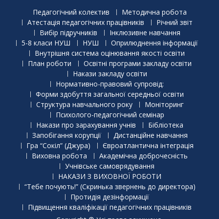
Педагогічний колектив
Методична робота
Атестація педагогічних працівників
Річний звіт
Вибір підручників
Інклюзивне навчання
5-8 класи НУШ
НУШ
Оприлюднення інформації
Внутрішня система оцінювання якості освіти
План роботи
Освітні програми закладу освіти
Накази закладу освіти
Нормативно-правовий супровід:
Форми здобуття загальної середньої освіти
Структура навчального року
Моніторинг
Психолого-педагогічний семінар
Накази про зарахування учнів
Бібліотека
Запобігання корупції
Дистанційне навчання
Гра “Сокіл” (Джура)
Євроатлантична інтеграція
Виховна робота
Академічна доброчесність
Учнівське самоврядування
НАКАЗИ З ВИХОВНОЇ РОБОТИ
“Тебе почують!” (Скринька звернень до директора)
Протидія дезінформації
Підвищення кваліфікації педагогічних працівників