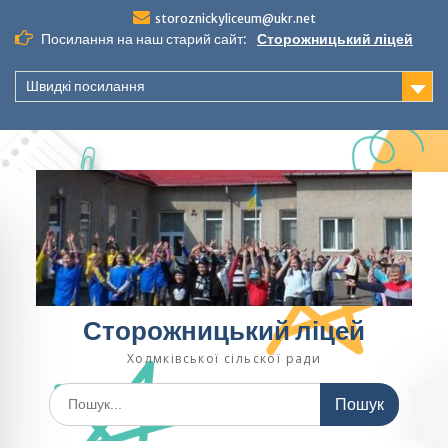
Перейти
storoznickyliceum@ukr.net
до
Посилання на наш старий сайт:
Сторожницький ліцей
вмісту
Швидкі посилання
Сторожницький ліцей
Холмківської сільскої ради
Шукати: