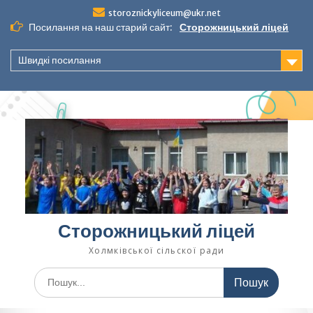
Перейти
storoznickyliceum@ukr.net
до
Посилання на наш старий сайт:
Сторожницький ліцей
вмісту
Швидкі посилання
Сторожницький ліцей
Холмківської сільскої ради
Шукати: