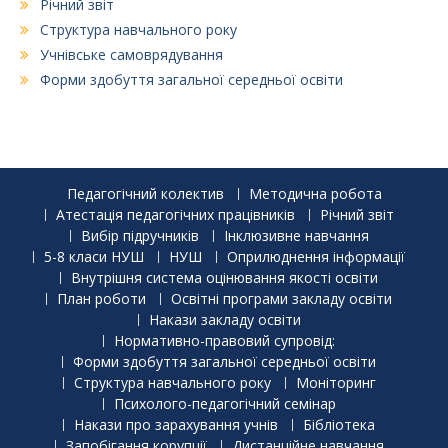
Річний звіт
Структура навчального року
Учнівське самоврядування
Форми здобуття загальної середньої освіти
Педагогічний колектив
Методична робота
Атестація педагогічних працівників
Річний звіт
Вибір підручників
Інклюзивне навчання
5-8 класи НУШ
НУШ
Оприлюднення інформації
Внутрішня система оцінювання якості освіти
План роботи
Освітні програми закладу освіти
Накази закладу освіти
Нормативно-правовий супровід:
Форми здобуття загальної середньої освіти
Структура навчального року
Моніторинг
Психолого-педагогічний семінар
Накази про зарахування учнів
Бібліотека
Запобігання корупції
Дистанційне навчання