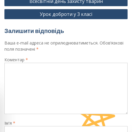
Всесвітній день захисту тварин
записів
Урок доброти у 3 класі
Залишити відповідь
Ваша e-mail адреса не оприлюднюватиметься.
Обов’язкові
поля позначені
*
Коментар
*
Ім'я
*