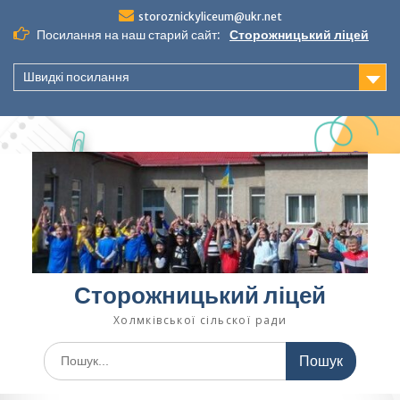
Перейти
storoznickyliceum@ukr.net
до
Посилання на наш старий сайт:
Сторожницький ліцей
вмісту
Швидкі посилання
Сторожницький ліцей
Холмківської сільскої ради
Шукати: