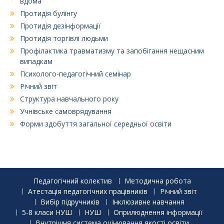
вдома
Протидія булінгу
Протидія дезінформації
Протидія торгівлі людьми
Профілактика травматизму та запобігання нещасним
випадкам
Психолого-педагогічний семінар
Річний звіт
Структура навчального року
Учнівське самоврядування
Форми здобуття загальної середньої освіти
Педагогічний колектив
Методична робота
Атестація педагогічних працівників
Річний звіт
Вибір підручників
Інклюзивне навчання
5-8 класи НУШ
НУШ
Оприлюднення інформації
Внутрішня система оцінювання якості освіти