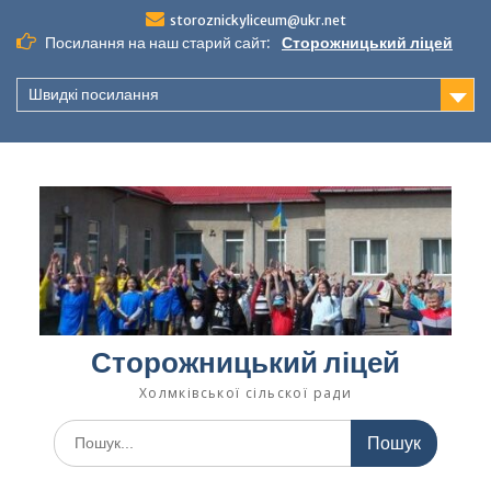
Перейти
storoznickyliceum@ukr.net
до
Посилання на наш старий сайт:
Сторожницький ліцей
вмісту
Швидкі посилання
Сторожницький ліцей
Холмківської сільскої ради
Шукати: