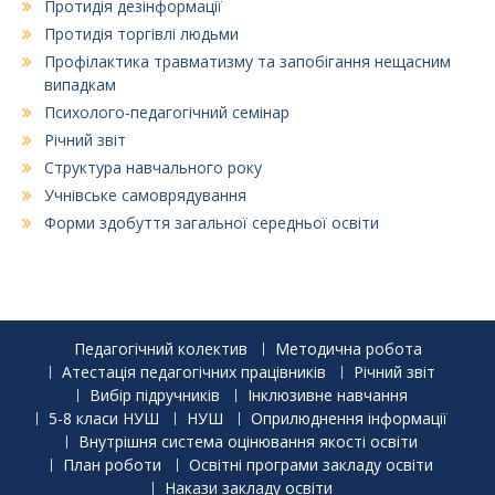
Протидія дезінформації
Протидія торгівлі людьми
Профілактика травматизму та запобігання нещасним
випадкам
Психолого-педагогічний семінар
Річний звіт
Структура навчального року
Учнівське самоврядування
Форми здобуття загальної середньої освіти
Педагогічний колектив
Методична робота
Атестація педагогічних працівників
Річний звіт
Вибір підручників
Інклюзивне навчання
5-8 класи НУШ
НУШ
Оприлюднення інформації
Внутрішня система оцінювання якості освіти
План роботи
Освітні програми закладу освіти
Накази закладу освіти