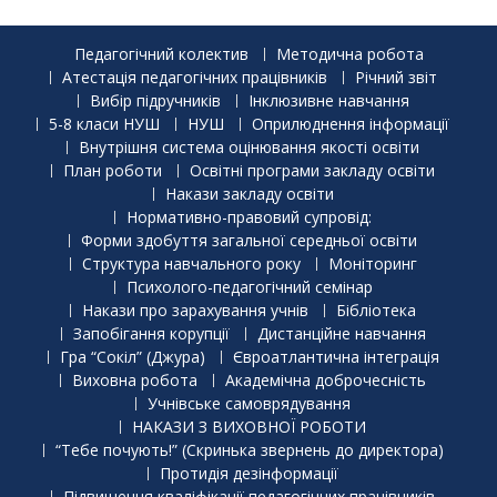
Педагогічний колектив
Методична робота
Атестація педагогічних працівників
Річний звіт
Вибір підручників
Інклюзивне навчання
5-8 класи НУШ
НУШ
Оприлюднення інформації
Внутрішня система оцінювання якості освіти
План роботи
Освітні програми закладу освіти
Накази закладу освіти
Нормативно-правовий супровід:
Форми здобуття загальної середньої освіти
Структура навчального року
Моніторинг
Психолого-педагогічний семінар
Накази про зарахування учнів
Бібліотека
Запобігання корупції
Дистанційне навчання
Гра “Сокіл” (Джура)
Євроатлантична інтеграція
Виховна робота
Академічна доброчесність
Учнівське самоврядування
НАКАЗИ З ВИХОВНОЇ РОБОТИ
“Тебе почують!” (Скринька звернень до директора)
Протидія дезінформації
Підвищення кваліфікації педагогічних працівників