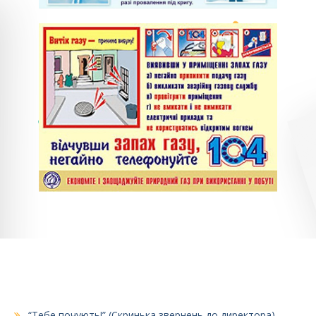
“Тебе почують!” (Скринька звернень до директора)