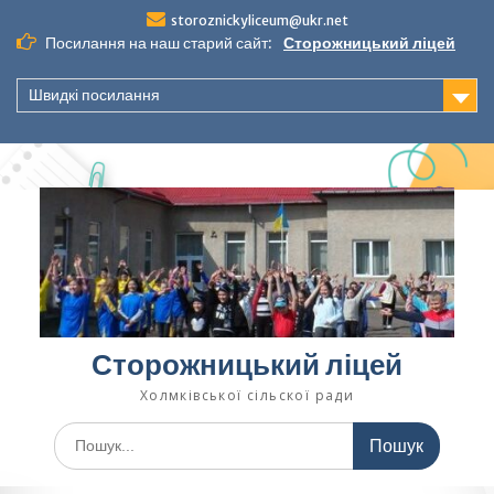
Перейти
storoznickyliceum@ukr.net
до
Посилання на наш старий сайт:
Сторожницький ліцей
вмісту
Швидкі посилання
Сторожницький ліцей
Холмківської сільскої ради
Шукати: