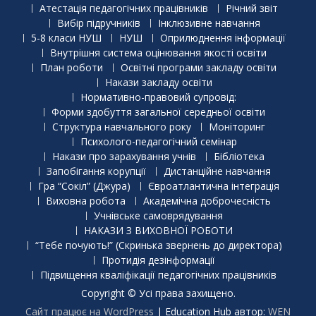
Атестація педагогічних працівників
Річний звіт
Вибір підручників
Інклюзивне навчання
5-8 класи НУШ
НУШ
Оприлюднення інформації
Внутрішня система оцінювання якості освіти
План роботи
Освітні програми закладу освіти
Накази закладу освіти
Нормативно-правовий супровід:
Форми здобуття загальної середньої освіти
Структура навчального року
Моніторинг
Психолого-педагогічний семінар
Накази про зарахування учнів
Бібліотека
Запобігання корупції
Дистанційне навчання
Гра “Сокіл” (Джура)
Євроатлантична інтеграція
Виховна робота
Академічна доброчесність
Учнівське самоврядування
НАКАЗИ З ВИХОВНОЇ РОБОТИ
“Тебе почують!” (Скринька звернень до директора)
Протидія дезінформації
Підвищення кваліфікації педагогічних працівників
Copyright © Усі права захищено.
Сайт працює на WordPress
|
Education Hub автор:
WEN