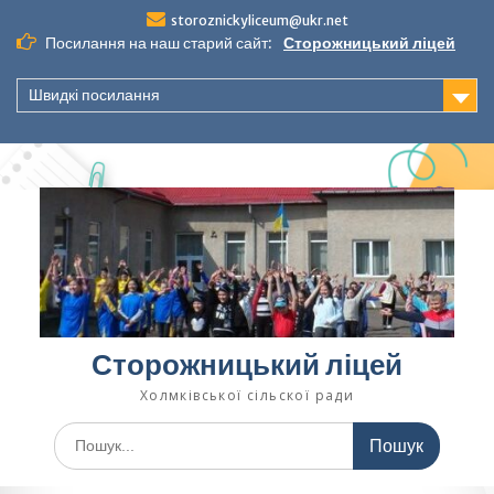
Перейти
storoznickyliceum@ukr.net
до
Посилання на наш старий сайт:
Сторожницький ліцей
вмісту
Швидкі посилання
Сторожницький ліцей
Холмківської сільскої ради
Шукати: